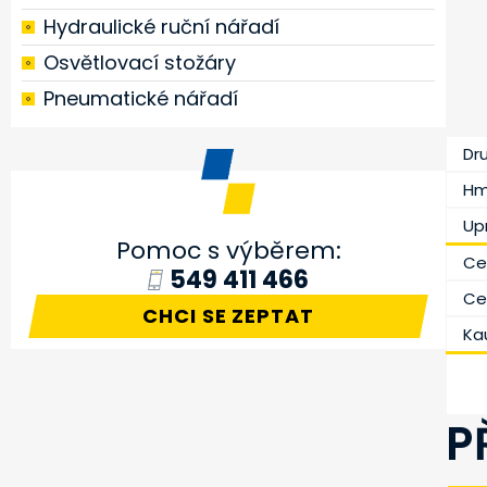
Hydraulické ruční nářadí
Osvětlovací stožáry
Pneumatické nářadí
Dr
Hm
Up
Pomoc s výběrem:
Ce
549 411 466
Ce
CHCI SE ZEPTAT
Ka
P