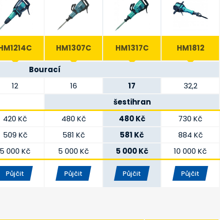
HM1214C
HM1307C
HM1317C
HM1812
Bourací
12
16
17
32,2
šestihran
420 Kč
480 Kč
480 Kč
730 Kč
509 Kč
581 Kč
581 Kč
884 Kč
5 000 Kč
5 000 Kč
5 000 Kč
10 000 Kč
Půjčit
Půjčit
Půjčit
Půjčit