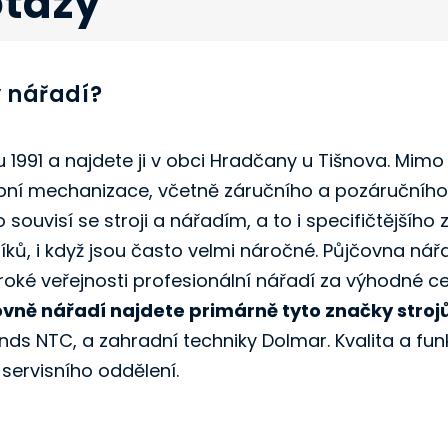
otazy
y nářadí?
 1991 a najdete ji v obci Hradčany u Tišnova. Mim
bní mechanizace, včetně záručního a pozáručního s
ouvisí se stroji a nářadím, a to i specifičtějšího
ků, i když jsou často velmi náročné. Půjčovna nář
roké veřejnosti profesionální nářadí za výhodné c
ovně nářadí najdete primárně tyto značky strojů
ds NTC, a zahradní techniky Dolmar. Kvalita a fu
ervisního oddělení.