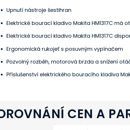
Upnutí nástroje šestihran
Elektrické bourací kladivo Makita HM1317C má o
Elektrické bourací kladivo Makita HM1317C dis
Ergonomická rukojeť s posuvným vypínačem
Pozvolný rozběh, motorová brzda a snížení otá
Příslušenství elektrického bouracího kladiva Maki
OROVNÁNÍ CEN A PA