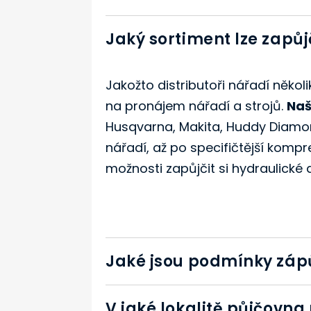
Jaký sortiment lze zapůj
Jakožto distributoři nářadí něk
na pronájem nářadí a strojů.
Naš
Husqvarna, Makita, Huddy Diamon
nářadí, až po specifičtější kompr
možnosti zapůjčit si hydraulické
Jaké jsou podmínky záp
V jaké lokalitě půjčovna