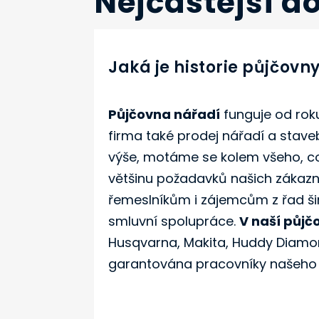
Nejčastější d
Jaká je historie půjčovn
Půjčovna nářadí
funguje od roku
firma také prodej nářadí a stave
výše, motáme se kolem všeho, co s
většinu požadavků našich zákazní
řemeslníkům i zájemcům z řad ši
smluvní spolupráce.
V naší půjč
Husqvarna, Makita, Huddy Diamon
garantována pracovníky našeho s