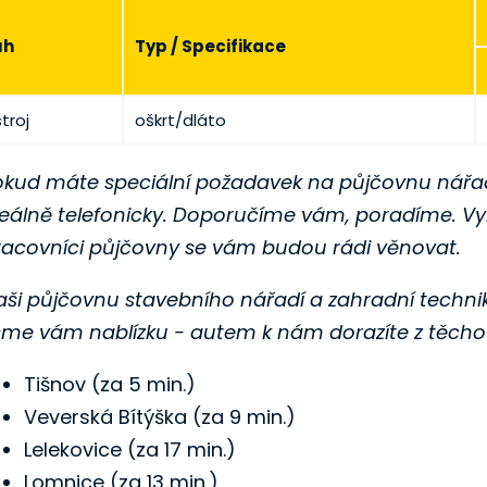
uh
Typ / Specifikace
troj
oškrt/dláto
okud máte speciální požadavek na půjčovnu nářad
deálně telefonicky. Doporučíme vám, poradíme. Vy
racovníci půjčovny se vám budou rádi věnovat.
ši půjčovnu stavebního nářadí a zahradní techniky v
sme vám nablízku - autem k nám dorazíte z těcho 
Tišnov (za 5 min.)
Veverská Bítýška (za 9 min.)
Lelekovice (za 17 min.)
Lomnice (za 13 min.)