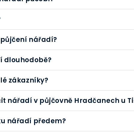
?
 půjčení nářadí?
dí dlouhodobě?
álé zákazníky?
it nářadí v půjčovně Hradčanech u T
ku nářadí předem?