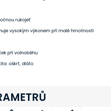
točnou rukojeť
ponuje vysokým výkonem při malé hmotnosti
ček při volnoběhu
ta: oškrt, dláto
RAMETRŮ