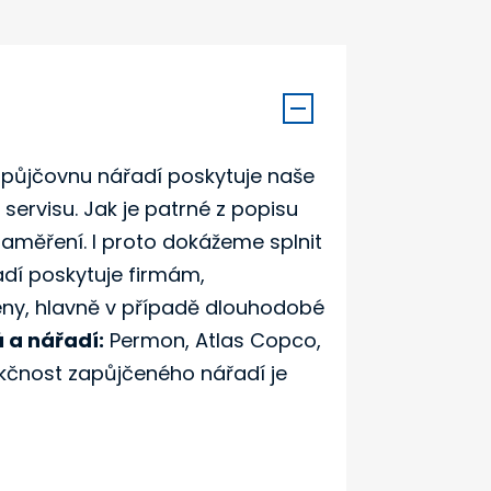
o půjčovnu nářadí poskytuje naše
ervisu. Jak je patrné z popisu
 zaměření. I proto dokážeme splnit
adí poskytuje firmám,
eny, hlavně v případě dlouhodobé
 a nářadí:
Permon, Atlas Copco,
nkčnost zapůjčeného nářadí je