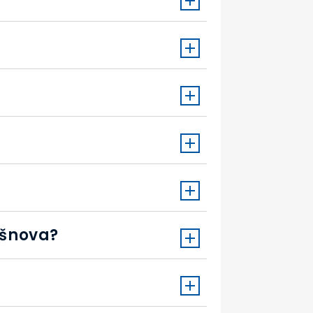
išnova?