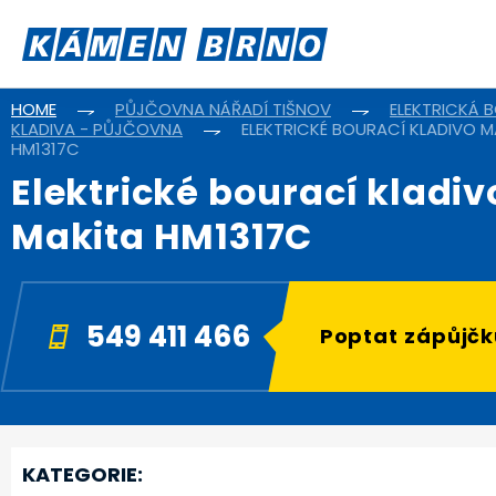
HOME
PŮJČOVNA NÁŘADÍ TIŠNOV
ELEKTRICKÁ 
KLADIVA - PŮJČOVNA
ELEKTRICKÉ BOURACÍ KLADIVO M
HM1317C
Elektrické bourací kladiv
Makita HM1317C
549 411 466
Poptat zápůjčk
KATEGORIE: