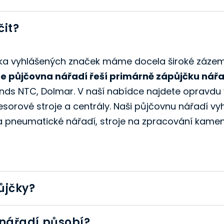
čit?
olika vyhlášených značek máme docela široké záze
e půjčovna nářadí řeší primárně zápůjčku nářa
ds NTC, Dolmar. V naší nabídce najdete opravdu 
esorové stroje a centrály. Naši půjčovnu nářadí vy
 a pneumatické nářadí, stroje na zpracování kamen
ůjčky?
 nářadí působí?