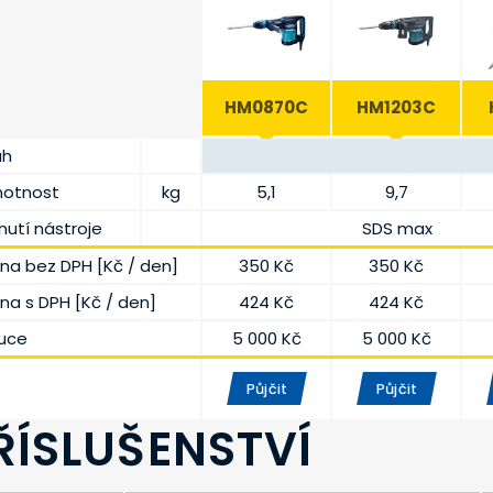
HM0870C
HM1203C
uh
otnost
kg
5,1
9,7
nutí nástroje
SDS max
na bez DPH [Kč / den]
350 Kč
350 Kč
na s DPH [Kč / den]
424 Kč
424 Kč
uce
5 000 Kč
5 000 Kč
Půjčit
Půjčit
ŘÍSLUŠENSTVÍ