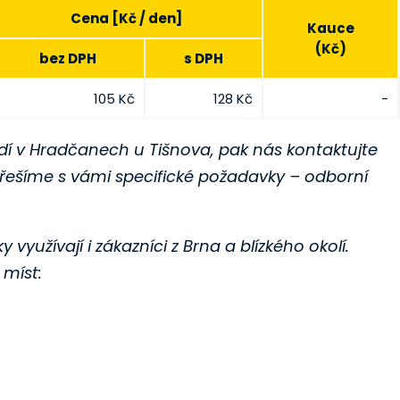
Cena [Kč / den]
Kauce
(Kč)
bez DPH
s DPH
105 Kč
128 Kč
-
í v Hradčanech u Tišnova, pak nás kontaktujte
řešíme s vámi specifické požadavky – odborní
yužívají i zákazníci z Brna a blízkého okolí.
míst: