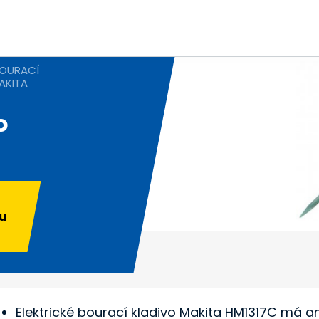
BOURACÍ
AKITA
o
u
Elektrické bourací kladivo Makita HM1317C má an