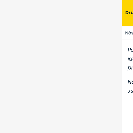
Dr
Nás
P
i
p
Na
J