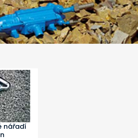
 nářadí
on