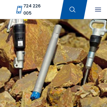
724 226
005