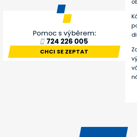
o
K
p
Pomoc s výběrem:
d
724 226 005
Z
CHCI SE ZEPTAT
v
v
n