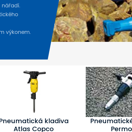
 nářadí.
tického
ím výkonem.
Pneumatická kladiva
Pneumatické
Atlas Copco
Perm