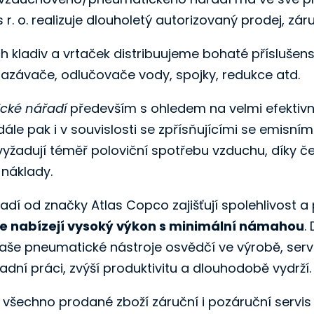
 r. o. realizuje dlouholetý autorizovaný prodej, zá
adiv a vrtaček distribuujeme bohaté příslušenství 
imazávače, odlučovače vody, spojky, redukce atd.
cké nářadí
především s ohledem na velmi efektivní
dále pak i v souvislosti se zpřísňujícími se emisní
vyžadují téměř poloviční spotřebu vzduchu, díky 
 náklady.
dí od značky Atlas Copco zajišťují spolehlivost a 
je nabízejí vysoký výkon s minimální námahou
.
e pneumatické nástroje osvědčí ve výrobě, servisu
adní práci, zvýší produktivitu a dlouhodobě vydrží.
na všechno prodané zboží záruční i pozáruční servis