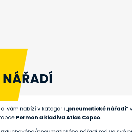
 NÁŘADÍ
o. vám nabízí v kategorii „
pneumatické nářadí
“ 
výrobce
Permon a kladiva Atlas Copco
.
 vzduchového/pneumatického nářadí má ve své pr