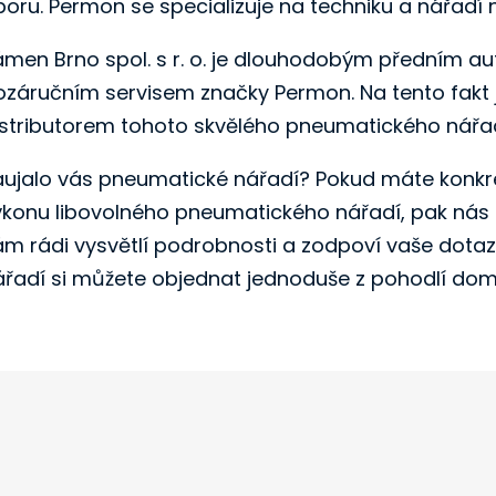
boru. Permon se specializuje na techniku a nářadí
ámen Brno spol. s r. o. je dlouhodobým předním 
ozáručním servisem značky Permon. Na tento fakt 
istributorem tohoto skvělého pneumatického nářad
aujalo vás pneumatické nářadí? Pokud máte konkré
ýkonu libovolného pneumatického nářadí, pak nás 
ám rádi vysvětlí podrobnosti a zodpoví vaše dotaz
ářadí si můžete objednat jednoduše z pohodlí d