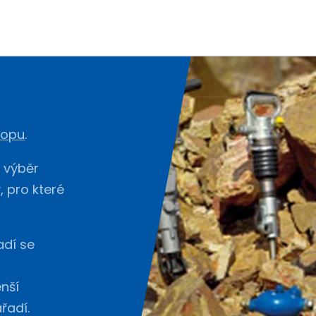
hopu
.
ý výběr
, pro které
dí se
nší
řadí.