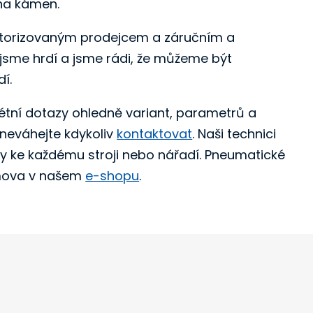
 na kámen.
autorizovaným prodejcem a záručním a
jsme hrdí a jsme rádi, že můžeme být
í.
tní dotazy ohledně variant, parametrů a
neváhejte kdykoliv
kontaktovat
. Naši technici
y ke každému stroji nebo nářadí. Pneumatické
omova v našem
e-shopu
.