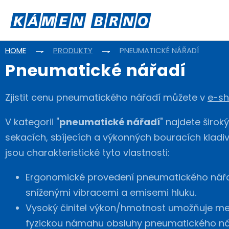
HOME
PRODUKTY
PNEUMATICKÉ NÁŘADÍ
Pneumatické nářadí
Zjistit cenu pneumatického nářadí můžete v
e-s
V kategorii "
pneumatické nářadí
" najdete širok
sekacích, sbíjecích a výkonných bouracích kladiv
jsou charakteristické tyto vlastnosti:
Ergonomické provedení pneumatického nářa
sníženými vibracemi a emisemi hluku.
Vysoký činitel výkon/hmotnost umožňuje me
fyzickou námahu obsluhy pneumatického ná