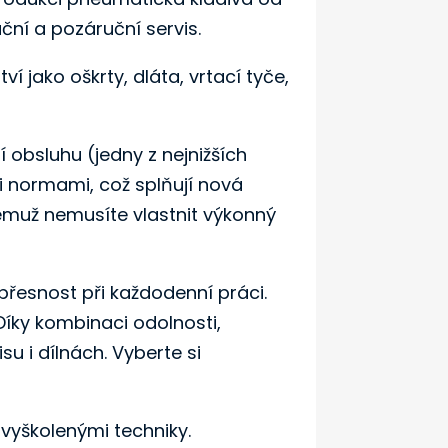
ruční a pozáruční servis.
jako oškrty, dláta, vrtací tyče,
 obsluhu (jedny z nejnižších
mi normami, což splňují nová
čemuž nemusíte vlastnit výkonný
přesnost při každodenní práci.
 Díky kombinaci odolnosti,
 i dílnách. Vyberte si
 vyškolenými techniky.