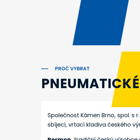
PROČ VYBRAT
PNEUMATICKÉ
Společnost Kámen Brno, spol. s r. 
sbíjecí, vrtací kladiva českého 
Permon,
tradiční český výrobce