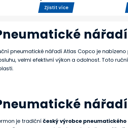
Zjistit více
Pneumatické nářadí
uční pneumatické nářadí Atlas Copco je nabízeno p
bsluhu, velmi efektivní výkon a odolnost. Toto ruč
lasti.
Pneumatické nářad
ermon je tradiční
český výrobce pneumatického