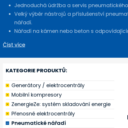
Jednoduchá údržba a servis pneumatického
Velký výběr nástrojů a příslušenství pneuma
nářadí.
Nářadí na kámen nebo beton s odpovídajíc
Číst více
KATEGORIE PRODUKTŮ:
Generátory / elektrocentrály
Mobilní kompresory
ZenergieZe: systém skladování energie
Přenosné elektrocentrály
Pneumatické nářadí