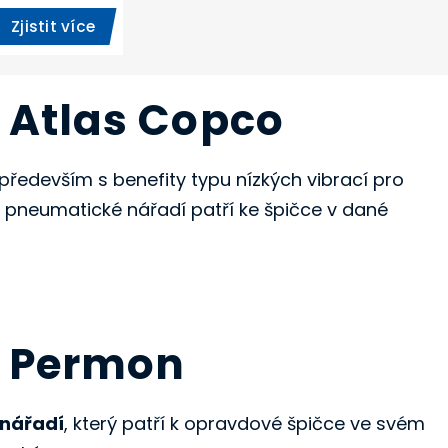
Zjistit více
 Atlas Copco
ředevším s benefity typu nízkých vibrací pro
ní pneumatické nářadí patří ke špičce v dané
í Permon
 nářadí
, který patří k opravdové špičce ve svém