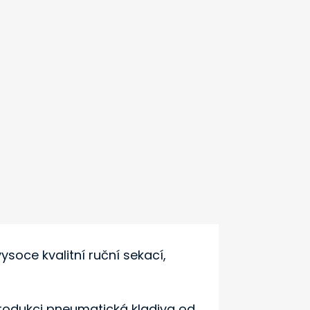
vysoce kvalitní ruční sekací,
odukci pneumatická kladiva od