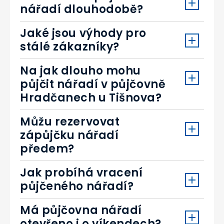
nářadí dlouhodobě?
Jaké jsou výhody pro
stálé zákazníky?
Na jak dlouho mohu
půjčit nářadí v půjčovně
Hradčanech u Tišnova?
Můžu rezervovat
zápůjčku nářadí
předem?
Jak probíhá vracení
půjčeného nářadí?
Má půjčovna nářadí
otevřeno i o víkendech?