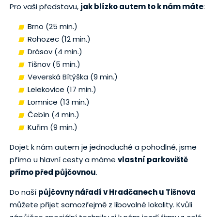
Pro vaši představu,
jak blízko autem to k nám máte
:
Brno (25 min.)
Rohozec (12 min.)
Drásov (4 min.)
Tišnov (5 min.)
Veverská Bítýška (9 min.)
Lelekovice (17 min.)
Lomnice (13 min.)
Čebín (4 min.)
Kuřim (9 min.)
Dojet k nám autem je jednoduché a pohodlné, jsme
přímo u hlavní cesty a máme
vlastní parkoviště
přímo před půjčovnou
.
Do naší
půjčovny nářadí v Hradčanech u Tišnova
můžete přijet samozřejmě z libovolné lokality. Kvůli