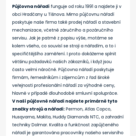
Půjčovna nářadí
funguje od roku 1991 a najdete ji v
obci Hradčany u Tišnova. Mimo půjčovnu nářadí
poskytuje naše firma také prodej nářadí a stavební
mechanizace, včetně záručního a pozáručního
servisu. Jak je patrné z popisu výše, motáme se
kolem všeho, co souvisí se stroji a nářadím, a to i
specifičtějšího zaměření. I proto dokážeme splnit
většinu požadavků našich zákazníků, i když jsou
často velmi náročné. Půjčovna nářadí poskytuje
firmám, řemeslníkům i zájemcům z řad široké
veřejnosti profesionální nářadí za výhodné ceny,
hlavně v případě dlouhodobé smluvní spolupráce.
V naší půjčovně nářadí najdete primárně tyto
značky strojů a nářadí:
Permon, Atlas Copco,
Husqvarna, Makita, Huddy Diamonds NTC, a zahradní
techniky Dolmar. Kvalita a funkčnost zapůjčeného
nářadí je garantována pracovníky našeho servisního