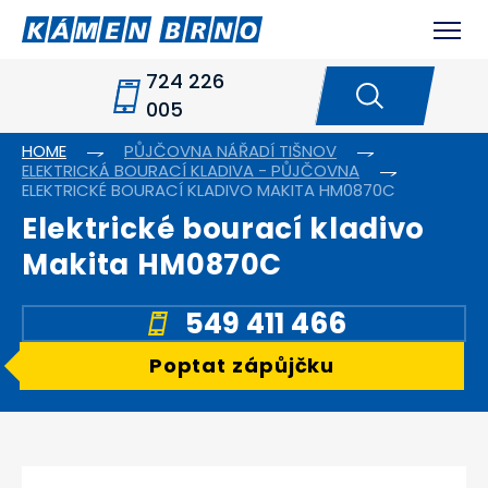
724 226
005
HOME
PŮJČOVNA NÁŘADÍ TIŠNOV
ELEKTRICKÁ BOURACÍ KLADIVA - PŮJČOVNA
ELEKTRICKÉ BOURACÍ KLADIVO MAKITA HM0870C
Elektrické bourací kladivo
Makita HM0870C
549 411 466
Poptat zápůjčku