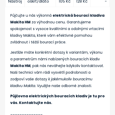
Nástroj
oškrt/dláto
105 Kč
128 Kč
-
Půjčujte u nás výkonná
elektrická bourací kladiva
Makita HM
za výhodnou cenu. Garantujeme
spokojenost s vysoce kvalitními a odolnými vrtacími
kladivy Makita, které vám efektivně pomohou
zvládnout i těžší bourací práce.
Jestliže máte konkrétní dotazy k variantám, výkonu
a parametrům námi nabízených bouracích kladiv
Makita HM
, pak nás neváhejte kdykoliv kontaktovat.
Naši technici vám rádi vysvětlí podrobnosti a
zodpoví vaše dotazy
k jakémukoliv bouracímu
kladivu Makita.
Využijte naše odborné znalosti.
Půjčovna elektrických bouracích kladiv je tu pro
vás. Kontaktujte nás.
______________