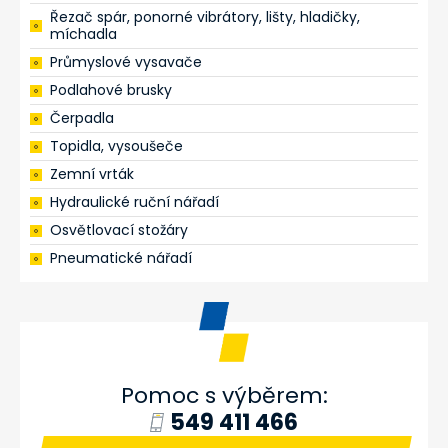
Řezač spár, ponorné vibrátory, lišty, hladičky,
míchadla
Průmyslové vysavače
Podlahové brusky
Čerpadla
Topidla, vysoušeče
Zemní vrták
Hydraulické ruční nářadí
Osvětlovací stožáry
Pneumatické nářadí
Pomoc s výběrem:
549 411 466