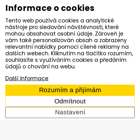
Elektrické nářadí Makita
Diamantové nástroje
Informace o cookies
Hydraulické nářadí
Motorová kladiva
Závěsná hydraulická
Zahradní technika
Tento web používá cookies a analytické
kladiva
nástroje pro sledování návštěvnosti, které
Akumulátorové stroje
Značky
mohou obsahovat osobní údaje. Zároveň je
vám také personalizován obsah a zobrazeny
relevantní nabídky pomoci cílené reklamy na
Kámen Brno, spol. s r.o. – spolehlivý partner pro
dalších webech. Kliknutím na tlačítko rozumím,
opravdové řemeslníky. Zajišťujeme autorizovaný servis
pracovních strojů i nářadí, a provozujeme půjčovnu
souhlasíte s využíváním cookies a předáním
nářadí v Tišnově. Specializujeme se na prodej nářadí
údajů o chování na webu.
značek Permon, Atlas Copco, Husqvarna, Makita, NTC,
a zahradní techniky Dolmar aj. Dodáváme kamenivo
Další informace
z našich vlastních lomů.
Rozumím a přijímám
© 2005 - 2026 Kámen Brno, spol. s r. o. - Všechna práva
vyhrazena
Odmítnout
Comerto
Nastavení