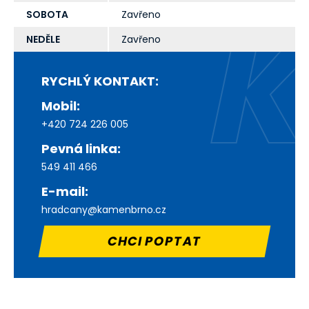
SOBOTA
Zavřeno
NEDĚLE
Zavřeno
RYCHLÝ KONTAKT:
Mobil:
+420 724 226 005
Pevná linka:
549 411 466
E-mail:
hradcany@kamenbrno.cz
CHCI POPTAT