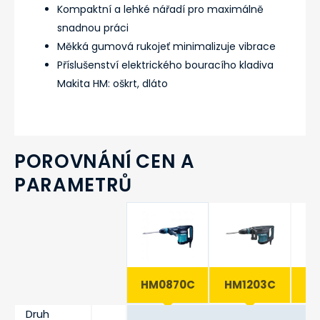
Kompaktní a lehké nářadí pro maximálně
snadnou práci
Měkká gumová rukojeť minimalizuje vibrace
Příslušenství elektrického bouracího kladiva
Makita HM: oškrt, dláto
POROVNÁNÍ CEN A
PARAMETRŮ
HM0870C
HM1203C
H
Druh