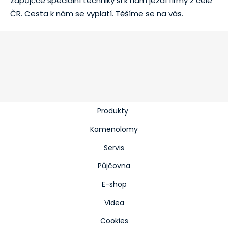
zápůjčce speciální techniky si k nám jezdí firmy z celé
ČR. Cesta k nám se vyplatí. Těšíme se na vás.
Produkty
Kamenolomy
Servis
Půjčovna
E-shop
Videa
Cookies