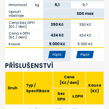
Hmotnost
kg
5,1
9,7
Upnutí
SDS max
nástroje
Cena bez DPH
350 Kč
350 Kč
[Kč / den]
Cena s DPH
424 Kč
424 Kč
5
[Kč / den]
Kauce
5 000 Kč
5 000 Kč
5
Půjčit
Půjčit
PŘÍSLUŠENSTVÍ
Cena
[Kč / den]
Typ /
Kauce
Druh
Specifikace
(Kč)
bez
s DPH
DPH