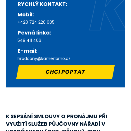
RYCHLÝ KONTAKT:
Mobil:
+420 724 226 005
Pevná linka:
549 411 466
E-mail:
hradcany@kamenbrno.cz
CHCI POPTAT
K SEPSÁNÍ SMLOUVY O PRONÁJMU PŘI
VYUŽITÍ SLUŽEB PŮJČOVNY NÁŘADÍ V