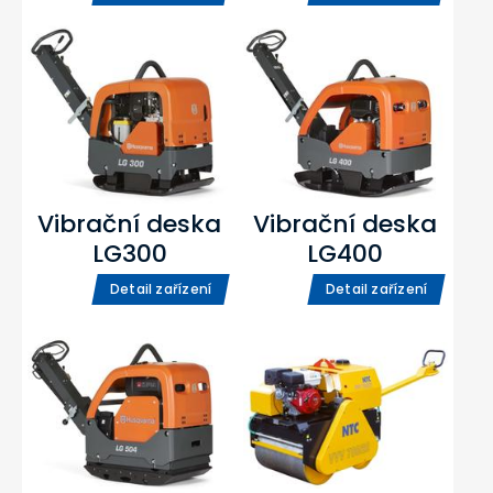
Vibrační deska
Vibrační deska
LG300
LG400
Detail zařízení
Detail zařízení