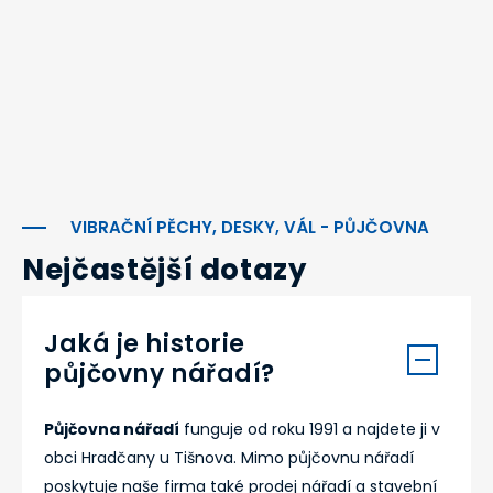
VIBRAČNÍ PĚCHY, DESKY, VÁL - PŮJČOVNA
Nejčastější dotazy
Jaká je historie
půjčovny nářadí?
Půjčovna nářadí
funguje od roku 1991 a najdete ji v
obci Hradčany u Tišnova. Mimo půjčovnu nářadí
poskytuje naše firma také prodej nářadí a stavební