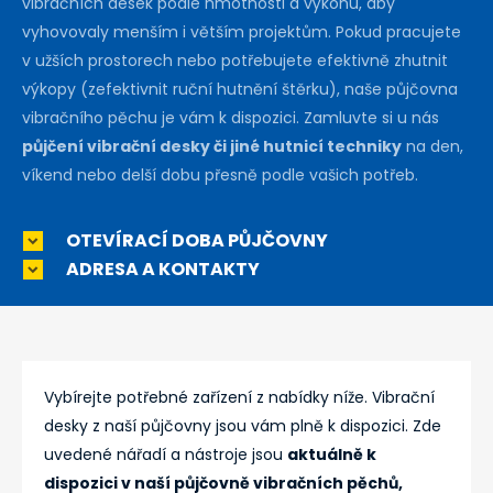
vibračních desek podle hmotnosti a výkonu, aby
vyhovovaly menším i větším projektům. Pokud pracujete
v užších prostorech nebo potřebujete efektivně zhutnit
výkopy (zefektivnit ruční hutnění štěrku), naše půjčovna
vibračního pěchu je vám k dispozici. Zamluvte si u nás
půjčení vibrační desky či jiné hutnicí techniky
na den,
víkend nebo delší dobu přesně podle vašich potřeb.
OTEVÍRACÍ DOBA PŮJČOVNY
ADRESA A KONTAKTY
Vybírejte potřebné zařízení z nabídky níže. Vibrační
desky z naší půjčovny jsou vám plně k dispozici. Zde
uvedené nářadí a nástroje jsou
aktuálně k
dispozici v naší půjčovně vibračních pěchů,