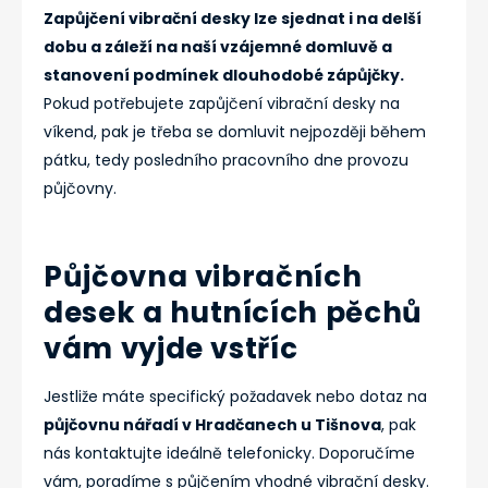
Zapůjčení vibrační desky lze sjednat i na delší
dobu a záleží na naší vzájemné domluvě a
stanovení podmínek dlouhodobé zápůjčky.
Pokud potřebujete zapůjčení vibrační desky na
víkend, pak je třeba se domluvit nejpozději během
pátku, tedy posledního pracovního dne provozu
půjčovny.
Půjčovna vibračních
desek a hutnících pěchů
vám vyjde vstříc
Jestliže máte specifický požadavek nebo dotaz na
půjčovnu nářadí v Hradčanech u Tišnova
, pak
nás kontaktujte ideálně telefonicky. Doporučíme
vám, poradíme s půjčením vhodné vibrační desky.