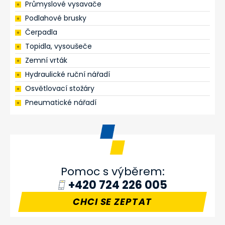
Průmyslové vysavače
Podlahové brusky
Čerpadla
Topidla, vysoušeče
Zemní vrták
Hydraulické ruční nářadí
Osvětlovací stožáry
Pneumatické nářadí
Pomoc s výběrem:
+420 724 226 005
CHCI SE ZEPTAT