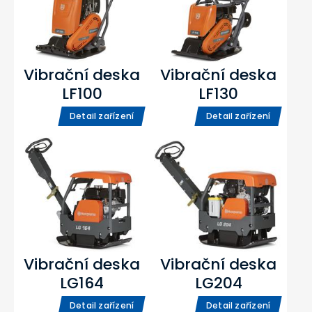
Vibrační deska
Vibrační deska
LF100
LF130
Detail zařízení
Detail zařízení
Vibrační deska
Vibrační deska
LG164
LG204
Detail zařízení
Detail zařízení