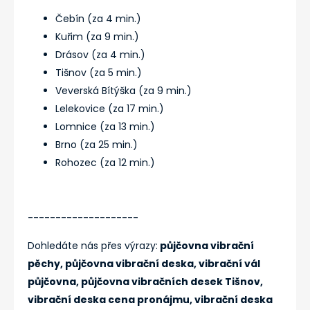
Čebín (za 4 min.)
Kuřim (za 9 min.)
Drásov (za 4 min.)
Tišnov (za 5 min.)
Veverská Bítýška (za 9 min.)
Lelekovice (za 17 min.)
Lomnice (za 13 min.)
Brno (za 25 min.)
Rohozec (za 12 min.)
--------------------
Dohledáte nás přes výrazy:
půjčovna vibrační
pěchy, půjčovna vibrační deska, vibrační vál
půjčovna, půjčovna vibračních desek Tišnov,
vibrační deska cena pronájmu, vibrační deska