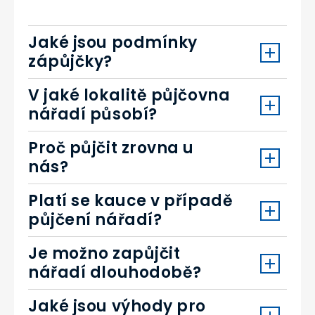
Jaké jsou podmínky
zápůjčky?
V jaké lokalitě půjčovna
nářadí působí?
Proč půjčit zrovna u
nás?
Platí se kauce v případě
půjčení nářadí?
Je možno zapůjčit
nářadí dlouhodobě?
Jaké jsou výhody pro