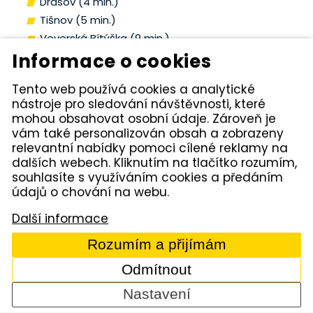
Drásov (4 min.)
Tišnov (5 min.)
Veverská Bítýška (9 min.)
Lelekovice (17 min.)
Informace o cookies
Lomnice (13 min.)
Tento web používá cookies a analytické
Čebín (4 min.)
nástroje pro sledování návštěvnosti, které
Kuřim (9 min.)
mohou obsahovat osobní údaje. Zároveň je
vám také personalizován obsah a zobrazeny
Dojet k nám autem je jednoduché a pohodlné, jsme
relevantní nabídky pomoci cílené reklamy na
přímo u hlavní cesty a máme
vlastní parkoviště
dalších webech. Kliknutím na tlačítko rozumím,
přímo před půjčovnou
.
souhlasíte s využíváním cookies a předáním
údajů o chování na webu.
Do naší
půjčovny nářadí v Hradčanech u Tišnova
Další informace
můžete přijet samozřejmě z libovolné lokality. Kvůli
zápůjčce speciální techniky si k nám jezdí firmy z celé
Rozumím a přijímám
ČR. Cesta k nám se vyplatí. Těšíme se na vás.
Odmítnout
Nastavení