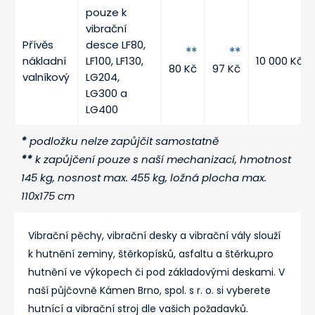
pouze k
vibrační
Přívěs
desce LF80,
**
**
nákladní
LF100, LF130,
10 000 Kč
80 Kč
97 Kč
valníkový
LG204,
LG300 a
LG400
*
podložku nelze zapůjčit samostatně
**
k zapůjčení pouze s naší mechanizací, hmotnost
145 kg, nosnost max. 455 kg, ložná plocha max.
110x175 cm
Vibrační pěchy, vibrační desky a vibrační vály slouží
k hutnění zeminy, štěrkopísků, asfaltu a štěrku,pro
hutnění ve výkopech či pod základovými deskami. V
naší půjčovně Kámen Brno, spol. s r. o. si vyberete
hutnící a vibrační stroj dle vašich požadavků.