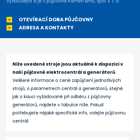
Vyzkoušejte si je v půjčovně Kámen Brno, spol. s .r. o.
OTEVÍRACÍ DOBA PŮJČOVNY
ADRESA A KONTAKTY
Níže uvedené stroje jsou aktuálně k dispozici v
naší půjčovně elektrocentrál a generátorů
.
Veškeré informace o ceně zapůjčení jednotlivých
strojů, o parametrech centrál a generátorů, stejně
jak o kauci vyžadované při odběru z půjčovny
generátorů, najdete v tabulce níže. Pokud
potřebujete nějaké specifické info, volejte půjčovnu
centrál.