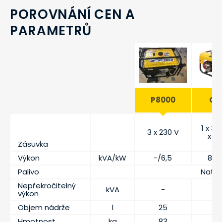
POROVNÁNÍ CEN A
PARAMETRŮ
P8000
QEP
1 x 38
3 x 230 V
x 22
Zásuvka
Výkon
kVA/kW
-/6,5
8,3/
Palivo
Natur
Nepřekročitelný
kVA
-
-
výkon
Objem nádrže
l
25
Hmotnost
kg
83
9