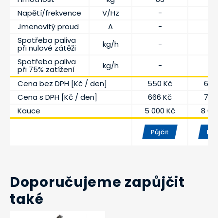
Napětí/frekvence
V/Hz
-
-
Jmenovitý proud
A
-
-
Spotřeba paliva
kg/h
-
-
při nulové zátěži
Spotřeba paliva
kg/h
-
-
při 75% zatížení
Cena bez DPH [Kč / den]
550 Kč
650
Cena s DPH [Kč / den]
666 Kč
787
Kauce
5 000 Kč
8 00
Půjčit
Půj
Doporučujeme zapůjčit
také