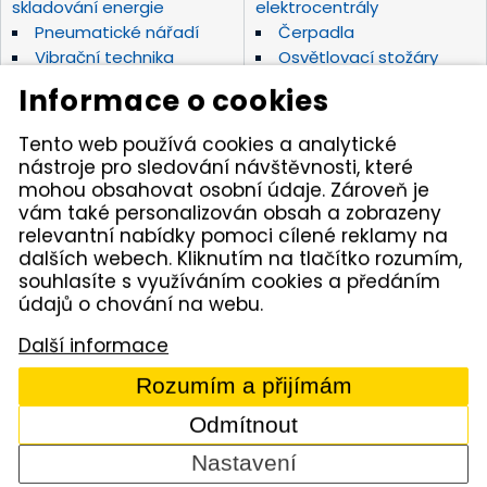
skladování energie
elektrocentrály
Pneumatické nářadí
Čerpadla
Vibrační technika
Osvětlovací stožáry
Elektrické nářadí Makita
Diamantové nástroje
Informace o cookies
Hydraulické nářadí
Motorová kladiva
Závěsná hydraulická
Zahradní technika
Tento web používá cookies a analytické
kladiva
nástroje pro sledování návštěvnosti, které
Akumulátorové stroje
Značky
mohou obsahovat osobní údaje. Zároveň je
vám také personalizován obsah a zobrazeny
relevantní nabídky pomoci cílené reklamy na
Kámen Brno, spol. s r.o. – spolehlivý partner pro
dalších webech. Kliknutím na tlačítko rozumím,
opravdové řemeslníky. Zajišťujeme autorizovaný servis
pracovních strojů i nářadí, a provozujeme půjčovnu
souhlasíte s využíváním cookies a předáním
nářadí v Tišnově. Specializujeme se na prodej nářadí
údajů o chování na webu.
značek Permon, Atlas Copco, Husqvarna, Makita, NTC,
a zahradní techniky Dolmar aj. Dodáváme kamenivo
Další informace
z našich vlastních lomů.
Rozumím a přijímám
© 2005 - 2026 Kámen Brno, spol. s r. o. - Všechna práva
vyhrazena
Odmítnout
Comerto
Nastavení