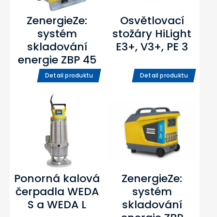
ZenergieZe:
Osvětlovací
systém
stožáry HiLight
skladování
E3+, V3+, PE 3
energie ZBP 45
Detail produktu
Detail produktu
Ponorná kalová
ZenergieZe:
čerpadla WEDA
systém
S a WEDA L
skladování