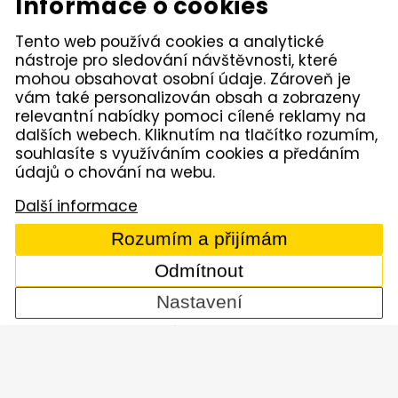
Informace o cookies
Pneumatické nářadí
Čerpadla
Vibrační technika
Osvětlovací stožáry
Tento web používá cookies a analytické
Elektrické nářadí Makita
Diamantové nástroje
nástroje pro sledování návštěvnosti, které
Hydraulické nářadí
Motorová kladiva
mohou obsahovat osobní údaje. Zároveň je
Závěsná hydraulická
Zahradní technika
vám také personalizován obsah a zobrazeny
kladiva
relevantní nabídky pomoci cílené reklamy na
Akumulátorové stroje
Značky
dalších webech. Kliknutím na tlačítko rozumím,
souhlasíte s využíváním cookies a předáním
údajů o chování na webu.
Kámen Brno, spol. s r.o. – spolehlivý partner pro
opravdové řemeslníky. Zajišťujeme autorizovaný servis
Další informace
pracovních strojů i nářadí, a provozujeme půjčovnu
nářadí v Tišnově. Specializujeme se na prodej nářadí
Rozumím a přijímám
značek Permon, Atlas Copco, Husqvarna, Makita, NTC,
a zahradní techniky Dolmar aj. Dodáváme kamenivo
Odmítnout
z našich vlastních lomů.
Nastavení
© 2005 - 2026 Kámen Brno, spol. s r. o. - Všechna práva
vyhrazena
Comerto