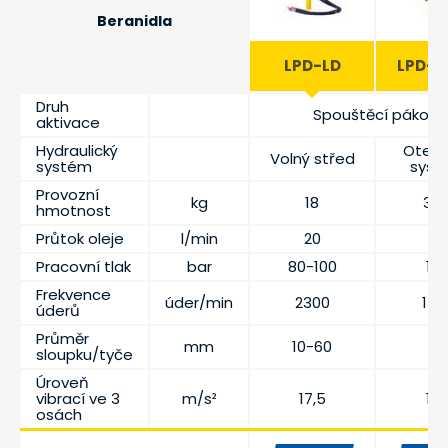
Beranidla
LPD-LD
LPD-T
Druh
Spouštěcí pákou
aktivace
Hydraulický
Otevř
Volný střed
systém
syst
Provozní
kg
18
34,
hmotnost
Průtok oleje
l/min
20
Pracovní tlak
bar
80-100
14
Frekvence
úder/min
2300
150
úderů
Průměr
mm
10-60
sloupku/tyče
Úroveň
vibrací ve 3
m/s²
17,5
12,
osách