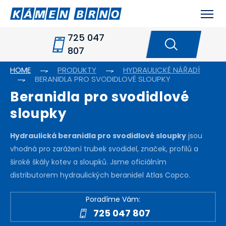
725 047
807
HOME
PRODUKTY
HYDRAULICKÉ NÁŘADÍ
BERANIDLA PRO SVODIDLOVÉ SLOUPKY
Beranidla pro svodidlové
sloupky
Hydraulická beranidla pro svodidlové sloupky
jsou
vhodná pro zarážení trubek svodidel, značek, profilů a
široké škály kotev a sloupků. Jsme oficiálním
distributorem hydraulických beranidel Atlas Copco.
Poradíme Vám:
725 047 807