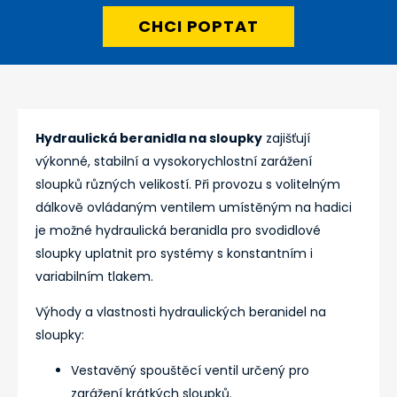
CHCI POPTAT
Hydraulická beranidla na sloupky
zajišťují
výkonné, stabilní a vysokorychlostní zarážení
sloupků různých velikostí. Při provozu s volitelným
dálkově ovládaným ventilem umístěným na hadici
je možné hydraulická beranidla pro svodidlové
sloupky uplatnit pro systémy s konstantním i
variabilním tlakem.
Výhody a vlastnosti hydraulických beranidel na
sloupky:
Vestavěný spouštěcí ventil určený pro
zarážení krátkých sloupků.