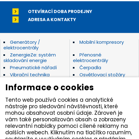
OTEVÍRACÍ DOBA PRODEJNY
ADRESA A KONTAKTY
Generátory /
Mobilní kompresory
elektrocentrály
ZenergieZe: systém
Přenosné
skladování energie
elektrocentrály
Pneumatické nářadí
Čerpadla
Vibrační technika
Osvětlovací stožáry
Elektrické nářadí Makita
Diamantové nástroje
Informace o cookies
Hydraulické nářadí
Motorová kladiva
Závěsná hydraulická
Zahradní technika
Tento web používá cookies a analytické
kladiva
nástroje pro sledování návštěvnosti, které
Akumulátorové stroje
Značky
mohou obsahovat osobní údaje. Zároveň je
vám také personalizován obsah a zobrazeny
relevantní nabídky pomoci cílené reklamy na
Kámen Brno, spol. s r.o. – spolehlivý partner pro
dalších webech. Kliknutím na tlačítko rozumím,
opravdové řemeslníky. Zajišťujeme autorizovaný servis
pracovních strojů i nářadí, a provozujeme půjčovnu
souhlasíte s využíváním cookies a předáním