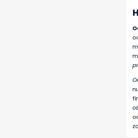
H
O
o
m
m
p
O
nu
fi
ob
o
za