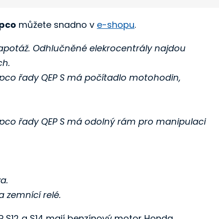
opco
můžete snadno v
e-shopu
.
kapotáž. Odhlučněné elekrocentrály najdou
ách.
opco řady QEP S má počítadlo motohodin,
opco řady QEP S má odolný rám pro manipulaci
.
a.
a zemnící relé.
P S12 a S14 mají benzínový motor Honda.