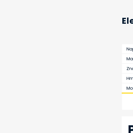
El
Na
Ma
Zn
Hm
Mo