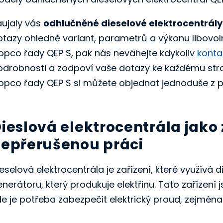
aujaly vás
odhlučněné dieselové elektrocentrály
otazy ohledně variant, parametrů a výkonu libovol
opco řady QEP S, pak nás neváhejte kdykoliv
konta
odrobnosti a zodpoví vaše dotazy ke každému stroji
opco řady QEP S si můžete objednat jednoduše z
ieslová elektrocentrála jako 
epřerušenou práci
eselová elektrocentrála je zařízení, které využívá
nerátoru, který produkuje elektřinu. Tato zařízení
e je potřeba zabezpečit elektrický proud, zejména v