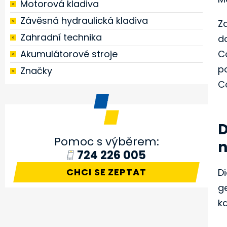
Motorová kladiva
Závěsná hydraulická kladiva
Z
Zahradní technika
d
Akumulátorové stroje
C
p
Značky
C
D
Pomoc s výběrem:
n
724 226 005
CHCI SE ZEPTAT
Di
ge
kd