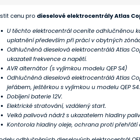
istit cenu pro
dieselové elektrocentrály Atlas C
U těchto elektrocentrál oceníte odhlučněnou 
uplatnění především při práci v obytných zón
Odhlučněná dieselová elektrocentrálá Atlas C
ukazatell frekvence a napětí.
AVR alternátor (s vyjímkou modelu QEP S4)
Odhlučněná dieselová elektrocentrálá Atlas C
jeřábem, ještěrkou s vyjímkou u modelu QEP S4
Dobíjení baterie 12V.
Elektrické stratování, vzdálený start.
Velká palivová nádrž s ukazatelem hladiny paliv
Kontorola hladiny oleje, ochrana proti přehřátí 
odely odhlučněných dieselových elektrocentrál QE