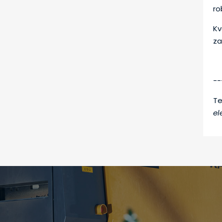
ro
Kv
za
--
Te
el