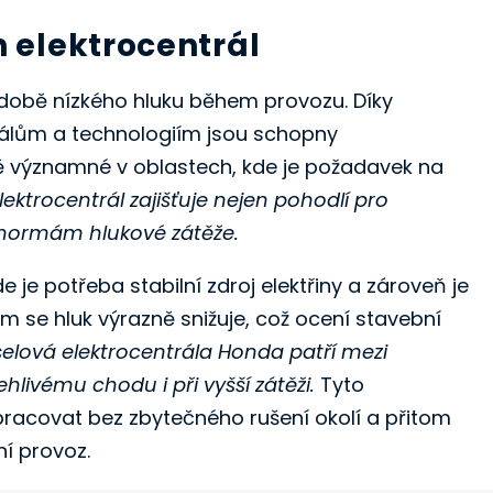
 elektrocentrál
době nízkého hluku během provozu. Díky
iálům a technologiím jsou schopny
ště významné v oblastech, kde je požadavek na
ktrocentrál zajišťuje nejen pohodlí pro
a normám hlukové zátěže.
 je potřeba stabilní zdroj elektřiny a zároveň je
ům se hluk výrazně snižuje, což ocení stavební
selová elektrocentrála Honda patří mezi
hlivému chodu i při vyšší zátěži.
Tyto
pracovat bez zbytečného rušení okolí a přitom
ní provoz.