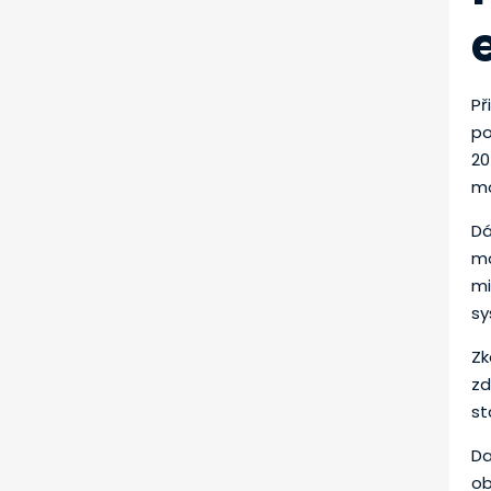
Př
po
20
mo
Dá
mo
mi
sy
Zk
zd
st
Da
ob