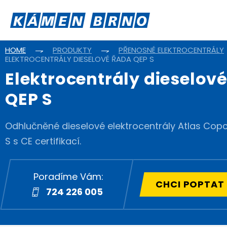
HOME
PRODUKTY
PŘENOSNÉ ELEKTROCENTRÁLY
ELEKTROCENTRÁLY DIESELOVÉ ŘADA QEP S
Elektrocentrály dieselov
QEP S
Odhlučněné dieselové elektrocentrály Atlas Cop
S s CE certifikací.
Poradíme Vám:
CHCI POPTAT
724 226 005