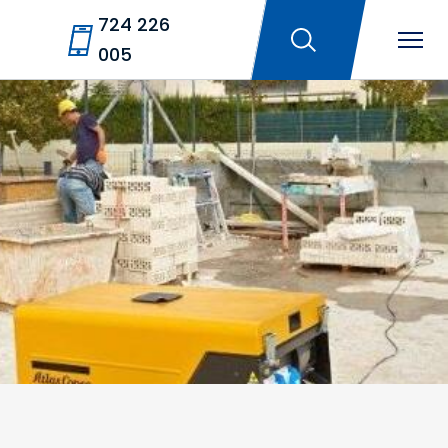
724 226
005