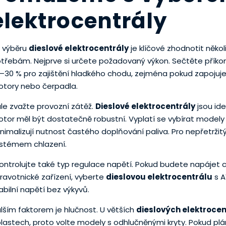
elektrocentrály
i výběru
dieslové elektrocentrály
je klíčové zhodnotit něko
třebám. Nejprve si určete požadovaný výkon. Sečtěte příkon 
–30 % pro zajištění hladkého chodu, zejména pokud zapojuje
tory nebo čerpadla.
le zvažte provozní zátěž.
Dieslové elektrocentrály
jsou ide
tor měl být dostatečně robustní. Vyplatí se vybírat modely 
nimalizují nutnost častého doplňování paliva. Pro nepřetrž
stémem chlazení.
ontrolujte také typ regulace napětí. Pokud budete napájet cit
ravotnické zařízení, vyberte
dieslovou elektrocentrálu
s A
abilní napětí bez výkyvů.
lším faktorem je hlučnost. U větších
dieslových elektrocen
lastech, proto volte modely s odhlučněnými kryty. Pokud pl