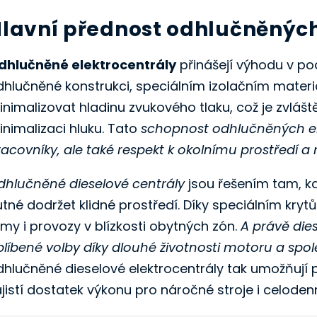
lavní přednost odhlučněných
dhlučněné elektrocentrály
přinášejí výhodu v po
dhlučněné konstrukci, speciálním izolačním mater
inimalizovat hladinu zvukového tlaku, což je zvlá
inimalizaci hluku. Tato
schopnost odhlučněných ele
racovníky, ale také respekt k okolnímu prostředí 
dhlučněné dieselové centrály
jsou řešením tam, kde
tné dodržet klidné prostředí. Díky speciálním kryt
rmy i provozy v blízkosti obytných zón.
A právě die
líbené volby díky dlouhé životnosti motoru a spole
dhlučněné dieselové elektrocentrály tak umožňují 
jistí dostatek výkonu pro náročné stroje i celoden