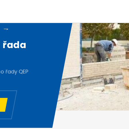
é řada
co řady QEP