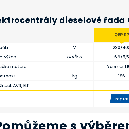
ektrocentrály dieselové řada 
QEP S
pětí
V
230/40
x. výkon
kVA/kW
6,9/5,
ačka motoru
Yanmar L1
otnost
kg
186
žnost AVR, ELR
Poptat
Pomůžeme s výběrem