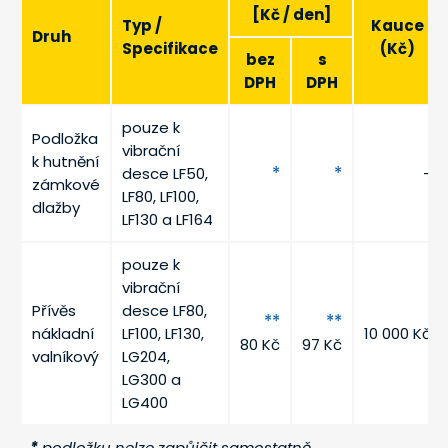
[Kč / den]
Typ /
Kauce
Druh
Specifikace
(Kč)
bez
s
DPH
DPH
pouze k
Podložka
vibrační
k hutnění
*
*
desce LF50,
-
zámkové
LF80, LF100,
dlažby
LF130 a LF164
pouze k
vibrační
Přívěs
desce LF80,
**
**
nákladní
LF100, LF130,
10 000 Kč
80 Kč
97 Kč
valníkový
LG204,
LG300 a
LG400
*
podložku nelze zapůjčit samostatně