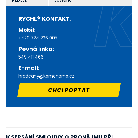
RYCHLÝ KONTAKT:
Mobil:
+420 724 226 005
Pevná linka:
549 411 466
E-mail:
hradcany@kamenbrno.cz
CHCI POPTAT
K SEPSÁNÍ SMLOUVY O PRONÁJMU PŘI