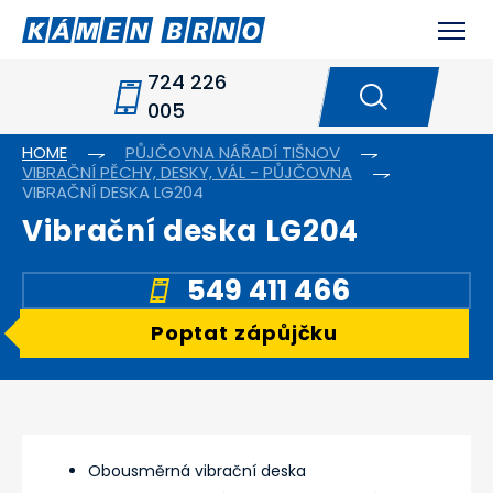
724 226
005
HOME
PŮJČOVNA NÁŘADÍ TIŠNOV
VIBRAČNÍ PĚCHY, DESKY, VÁL - PŮJČOVNA
VIBRAČNÍ DESKA LG204
Vibrační deska LG204
549 411 466
Poptat zápůjčku
Obousměrná vibrační deska