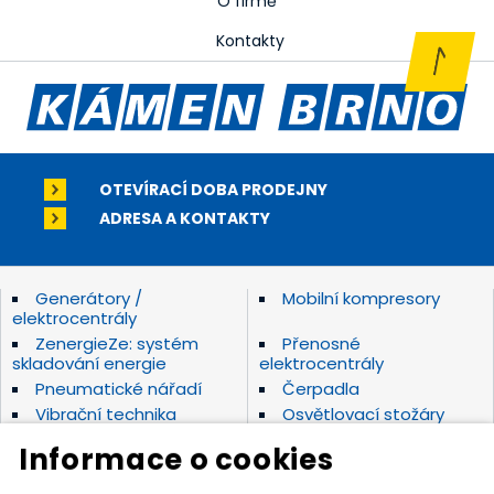
O firmě
Kontakty
OTEVÍRACÍ DOBA PRODEJNY
ADRESA A KONTAKTY
Generátory /
Mobilní kompresory
elektrocentrály
ZenergieZe: systém
Přenosné
skladování energie
elektrocentrály
Pneumatické nářadí
Čerpadla
Vibrační technika
Osvětlovací stožáry
Elektrické nářadí Makita
Diamantové nástroje
Informace o cookies
Hydraulické nářadí
Motorová kladiva
Závěsná hydraulická
Zahradní technika