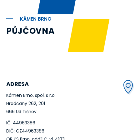
KÁMEN BRNO
PŮJČOVNA
ADRESA
Kámen Brno, spol. s r.o.
Hradčany 262, 201
666 03 Tišnov
IČ: 44963386
DIČ: CZ44963386
OR KS Brno, oddíl C, vl. 4103