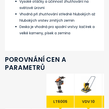
Vysoké otáčky a účinnost zhutňování na
světové úrovni
Vhodná při zhutňování středně hlubokých až
hlubokých vrstev zrnitých zemin
Deska je vhodná pro spodní vrstvy: kačírek a
velké kameny, písek a zemina
POROVNÁNÍ CEN A
PARAMETRŮ
LT6005
VDV 10