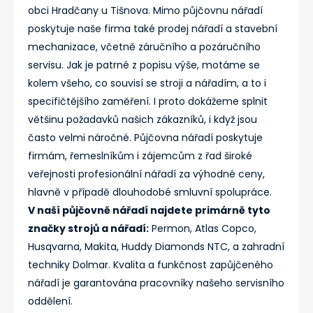
obci Hradčany u Tišnova. Mimo půjčovnu nářadí
poskytuje naše firma také prodej nářadí a stavební
mechanizace, včetně záručního a pozáručního
servisu. Jak je patrné z popisu výše, motáme se
kolem všeho, co souvisí se stroji a nářadím, a to i
specifičtějšího zaměření. I proto dokážeme splnit
většinu požadavků našich zákazníků, i když jsou
často velmi náročné. Půjčovna nářadí poskytuje
firmám, řemeslníkům i zájemcům z řad široké
veřejnosti profesionální nářadí za výhodné ceny,
hlavně v případě dlouhodobé smluvní spolupráce.
V naší půjčovně nářadí najdete primárně tyto
značky strojů a nářadí:
Permon, Atlas Copco,
Husqvarna, Makita, Huddy Diamonds NTC, a zahradní
techniky Dolmar. Kvalita a funkčnost zapůjčeného
nářadí je garantována pracovníky našeho servisního
oddělení.