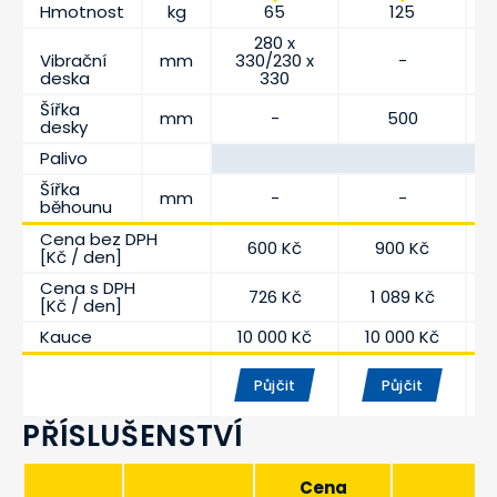
Hmotnost
kg
65
125
280 x
Vibrační
mm
330/230 x
-
deska
330
Šířka
mm
-
500
desky
Palivo
Šířka
mm
-
-
běhounu
Cena bez DPH
600 Kč
900 Kč
[Kč / den]
Cena s DPH
726 Kč
1 089 Kč
[Kč / den]
Kauce
10 000 Kč
10 000 Kč
Půjčit
Půjčit
PŘÍSLUŠENSTVÍ
Cena