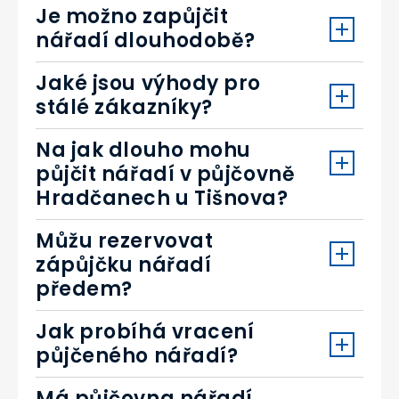
Je možno zapůjčit
nářadí dlouhodobě?
Jaké jsou výhody pro
stálé zákazníky?
Na jak dlouho mohu
půjčit nářadí v půjčovně
Hradčanech u Tišnova?
Můžu rezervovat
zápůjčku nářadí
předem?
Jak probíhá vracení
půjčeného nářadí?
Má půjčovna nářadí