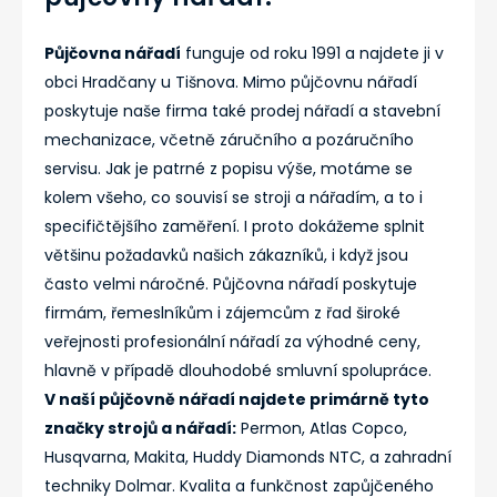
Půjčovna nářadí
funguje od roku 1991 a najdete ji v
obci Hradčany u Tišnova. Mimo půjčovnu nářadí
poskytuje naše firma také prodej nářadí a stavební
mechanizace, včetně záručního a pozáručního
servisu. Jak je patrné z popisu výše, motáme se
kolem všeho, co souvisí se stroji a nářadím, a to i
specifičtějšího zaměření. I proto dokážeme splnit
většinu požadavků našich zákazníků, i když jsou
často velmi náročné. Půjčovna nářadí poskytuje
firmám, řemeslníkům i zájemcům z řad široké
veřejnosti profesionální nářadí za výhodné ceny,
hlavně v případě dlouhodobé smluvní spolupráce.
V naší půjčovně nářadí najdete primárně tyto
značky strojů a nářadí:
Permon, Atlas Copco,
Husqvarna, Makita, Huddy Diamonds NTC, a zahradní
techniky Dolmar. Kvalita a funkčnost zapůjčeného