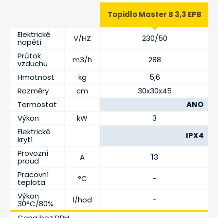
Topidlo Master B 3,3 EPB
Elektrické
V/HZ
230/50
napětí
Průtok
m3/h
288
vzduchu
Hmotnost
kg
5,6
Rozměry
cm
30x30x45
Termostat
ANO
Výkon
kW
3
Elektrické
IPX4
krytí
Provozní
A
13
proud
Pracovní
°C
-
teplota
Výkon
l/hod
-
30°C/80%
Cena bez DPH