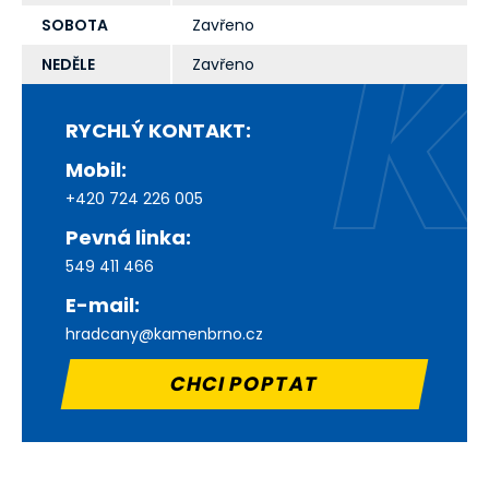
SOBOTA
Zavřeno
NEDĚLE
Zavřeno
RYCHLÝ KONTAKT:
Mobil:
+420 724 226 005
Pevná linka:
549 411 466
E-mail:
hradcany@kamenbrno.cz
CHCI POPTAT