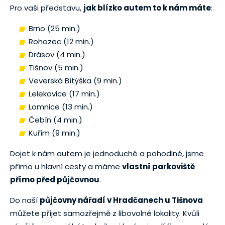
Pro vaši představu,
jak blízko autem to k nám máte
:
Brno (25 min.)
Rohozec (12 min.)
Drásov (4 min.)
Tišnov (5 min.)
Veverská Bítýška (9 min.)
Lelekovice (17 min.)
Lomnice (13 min.)
Čebín (4 min.)
Kuřim (9 min.)
Dojet k nám autem je jednoduché a pohodlné, jsme
přímo u hlavní cesty a máme
vlastní parkoviště
přímo před půjčovnou
.
Do naší
půjčovny nářadí v Hradčanech u Tišnova
můžete přijet samozřejmě z libovolné lokality. Kvůli