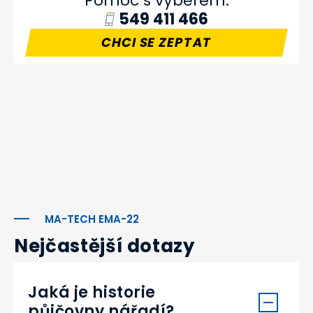
Pomoc s výběrem:
549 411 466
CHCI SE ZEPTAT
MA-TECH EMA-22
Nejčastější dotazy
Jaká je historie
půjčovny nářadí?