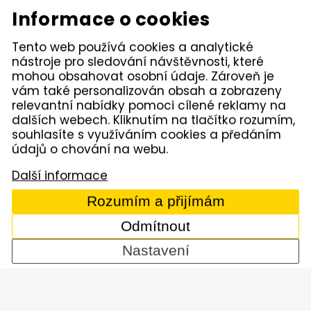
Elektrické nářadí Makita
Diamantové nástroje
Informace o cookies
Hydraulické nářadí
Motorová kladiva
Závěsná hydraulická
Zahradní technika
Tento web používá cookies a analytické
kladiva
nástroje pro sledování návštěvnosti, které
Akumulátorové stroje
Značky
mohou obsahovat osobní údaje. Zároveň je
vám také personalizován obsah a zobrazeny
relevantní nabídky pomoci cílené reklamy na
Kámen Brno, spol. s r.o. – spolehlivý partner pro
dalších webech. Kliknutím na tlačítko rozumím,
opravdové řemeslníky. Zajišťujeme autorizovaný servis
pracovních strojů i nářadí, a provozujeme půjčovnu
souhlasíte s využíváním cookies a předáním
nářadí v Tišnově. Specializujeme se na prodej nářadí
údajů o chování na webu.
značek Permon, Atlas Copco, Husqvarna, Makita, NTC,
a zahradní techniky Dolmar aj. Dodáváme kamenivo
Další informace
z našich vlastních lomů.
Rozumím a přijímám
© 2005 - 2026 Kámen Brno, spol. s r. o. - Všechna práva
vyhrazena
Odmítnout
Comerto
Nastavení