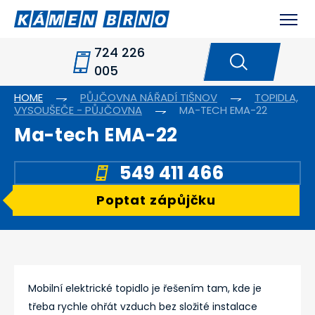
724 226
005
HOME
PŮJČOVNA NÁŘADÍ TIŠNOV
TOPIDLA,
VYSOUŠEČE - PŮJČOVNA
MA-TECH EMA-22
Ma-tech EMA-22
549 411 466
Poptat zápůjčku
Mobilní elektrické topidlo je řešením tam, kde je
třeba rychle ohřát vzduch bez složité instalace