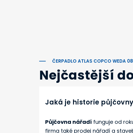
ČERPADLO ATLAS COPCO WEDA 0
Nejčastější d
Jaká je historie půjčovn
Půjčovna nářadí
funguje od roku
firma také prodej nářadí a stave