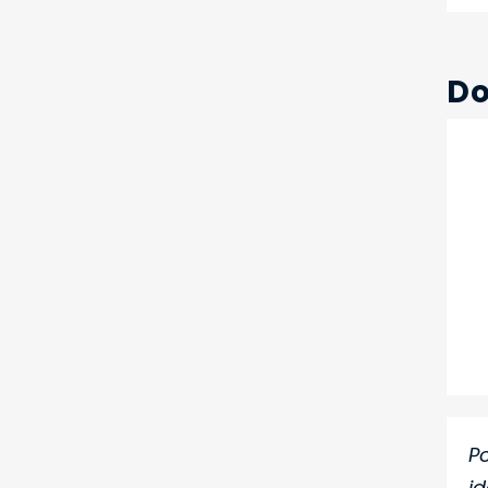
Do
P
i