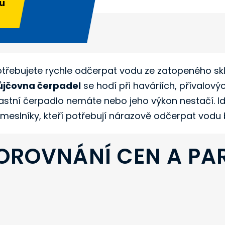
u
otřebujete rychle odčerpat vodu ze zatopeného sk
ůjčovna čerpadel
se hodí při haváriích, přívalový
lastní čerpadlo nemáte nebo jeho výkon nestačí. Id
emeslníky, kteří potřebují nárazově odčerpat vodu b
OROVNÁNÍ CEN A PA