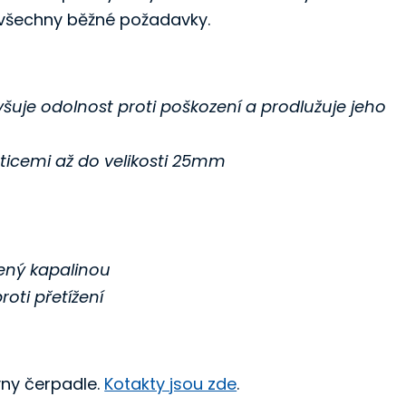
je všechny běžné požadavky.
šuje odolnost proti poškození a prodlužuje jeho
ticemi až do velikosti 25mm
ený kapalinou
ti přetížení
vny čerpadle.
Kotakty jsou zde
.