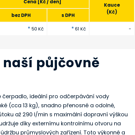
Cena [Kč / den]
Kauce
(Kč)
bez DPH
s DPH
*
*
50 Kč
61 Kč
-
v naší půjčovně
 čerpadlo, ideální pro odčerpávání vody
hké (cca 13 kg), snadno přenosné a odolné,
růtoku až 290 l/min s maximální dopravní výškou
udržuje díky externímu kontrolnímu otvoru na
 údržbu průmyslových zařízení. Toto výkonné a