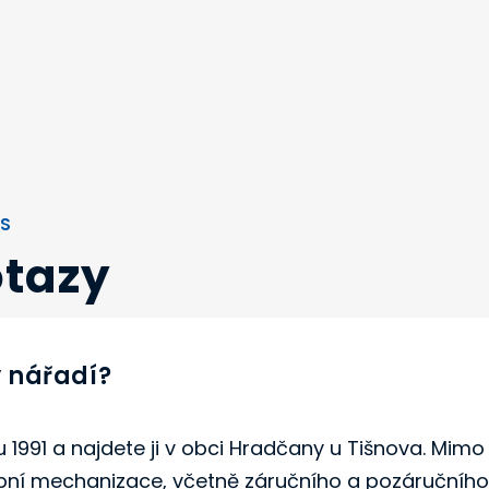
8S
otazy
y nářadí?
 1991 a najdete ji v obci Hradčany u Tišnova. Mim
bní mechanizace, včetně záručního a pozáručního s