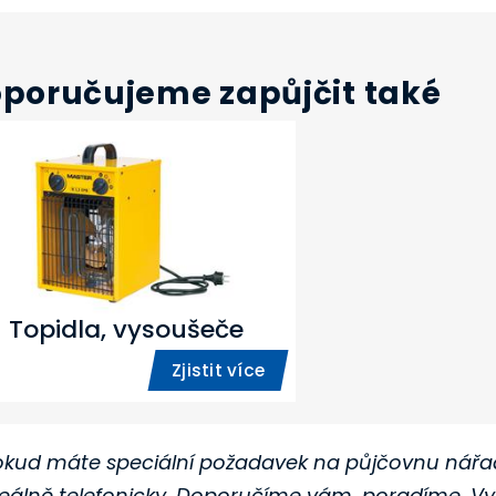
poručujeme zapůjčit také
Topidla, vysoušeče
Zjistit více
okud máte speciální požadavek na půjčovnu nářad
deálně telefonicky. Doporučíme vám, poradíme. Vy