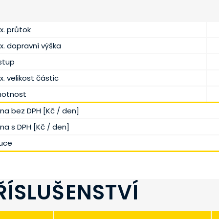
x. průtok
x. dopravní výška
stup
. velikost částic
otnost
na bez DPH [Kč / den]
na s DPH [Kč / den]
uce
ŘÍSLUŠENSTVÍ