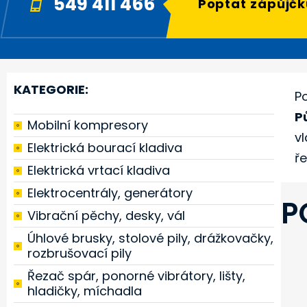
549 411 466
Poptat zápůjčk
KATEGORIE:
P
P
Mobilní kompresory
v
Elektrická bourací kladiva
ř
Elektrická vrtací kladiva
Elektrocentrály, generátory
P
Vibrační pěchy, desky, vál
Úhlové brusky, stolové pily, drážkovačky,
rozbrušovací pily
Řezač spár, ponorné vibrátory, lišty,
hladičky, míchadla