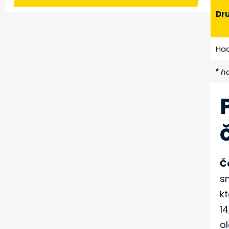
Dr
Ha
*
ha
Č
s
k
1
o