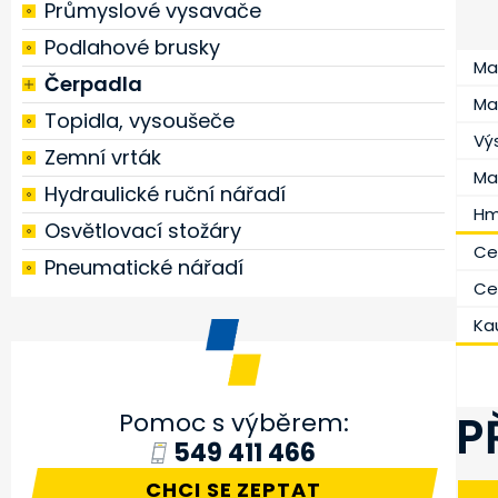
Průmyslové vysavače
Podlahové brusky
Ma
Čerpadla
Ma
Topidla, vysoušeče
Vý
Zemní vrták
Max
Hydraulické ruční nářadí
Hm
Osvětlovací stožáry
Ce
Pneumatické nářadí
Ce
Ka
P
Pomoc s výběrem:
549 411 466
CHCI SE ZEPTAT