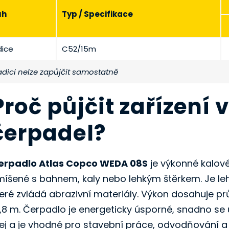
uh
Typ / Specifikace
dice
C52/15m
dici nelze zapůjčit samostatně
Proč půjčit zařízení 
čerpadel?
erpadlo Atlas Copco WEDA 08S
je výkonné kalové
míšené s bahnem, kaly nebo lehkým štěrkem. Je le
teré zvládá abrazivní materiály. Výkon dosahuje p
4,8 m. Čerpadlo je energeticky úsporné, snadno se 
lej a je vhodné pro stavební práce, odvodňování a