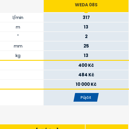
WEDA 08S
l/min
317
m
13
"
2
mm
25
kg
13
400 Kč
484 Kč
10 000 Kč
Půjčit