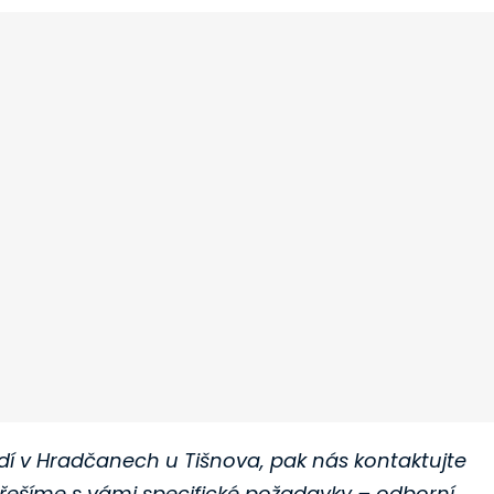
í v Hradčanech u Tišnova, pak nás kontaktujte
řešíme s vámi specifické požadavky – odborní