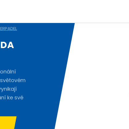
ERPADEL
EDA
onální
 světovém
ynikají
ní ke své