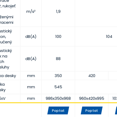
brace
, rukojeť
m/s²
1,9
íženými
bracemi
ustický
kon,
dB(A)
100
104
ručený
ustický
k na
dB(A)
88
uch
sluhy
řka desky
mm
350
420
lka
mm
545
sky
ŠxV
mm
986x350x968
960x420x995
1
Poptat
Poptat