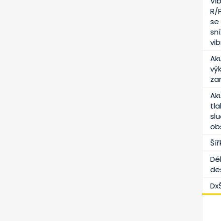
Vi
R/P
se
sn
vi
Ak
vý
za
Ak
tla
sl
ob
Ší
Dé
de
Dx