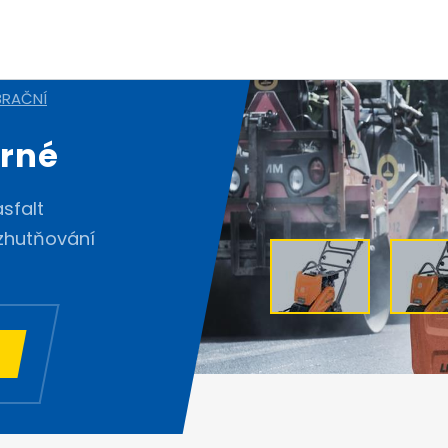
BRAČNÍ
É
ěrné
sfalt
 zhutňování