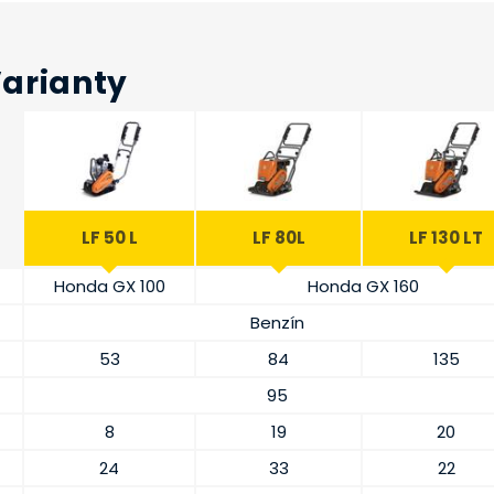
Varianty
LF 50 L
LF 80L
LF 130 LT
Honda GX 100
Honda GX 160
Benzín
53
84
135
95
8
19
20
24
33
22