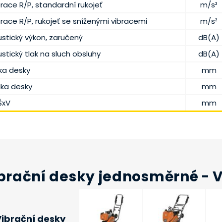
brace R/P, standardní rukojeť
m/s²
brace R/P, rukojeť se sníženými vibracemi
m/s²
ustický výkon, zaručený
dB(A)
stický tlak na sluch obsluhy
dB(A)
řka desky
mm
lka desky
mm
ŠxV
mm
brační desky jednosměrné - 
ibrační desky