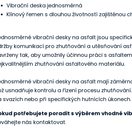
Vibrační deska jednosměrná
Klínový řemen s dlouhou životností zajištěnou
ednosměrné vibrační desky na asfalt jsou specifick
držby komunikací pro zhutňování a utěsňování asfa
avrženy tak, aby umožnily účinnou práci s asfaltem
ejkvalitnějším zhutňování asfaltového materiálu.
ednosměrné vibrační desky na asfalt mají záměr
ož usnadňuje kontrolu a řízení procesu zhutňování
a svazích nebo při specifických hutnících úkonech.
okud potřebujete poradit s výběrem vhodné vib
eváhejte nás kontaktovat.