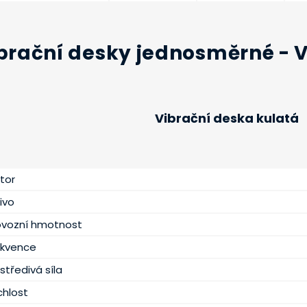
brační desky jednosměrné - 
Vibrační deska kulatá
tor
ivo
ovozní hmotnost
ekvence
středivá síla
chlost