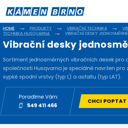
HOME
PRODUKTY
VIBRAČNÍ TECHNIKA
VI
TECHNIKA HUSQVARNA
VIBRAČNÍ DESKY JEDNOSMĚRN
Vibrační desky jednosm
Sortiment jednosměrných vibračních desek pro a
společnosti Husqvarna je speciálně navržen pro
sypké spodní vrstvy (typ L) a asfaltu (typ LAT).
Poradíme Vám:
CHCI POPTAT
549 411 466