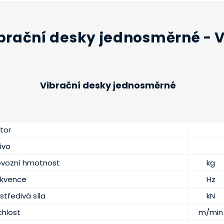
brační desky jednosměrné - 
Vibrační desky jednosměrné
tor
ivo
ovozní hmotnost
kg
ekvence
Hz
středivá síla
kN
chlost
m/min