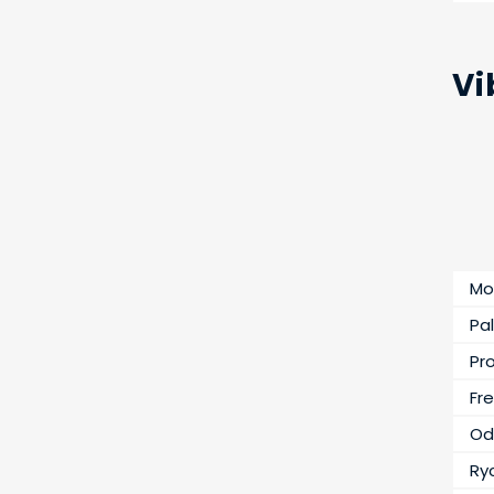
Vi
Mo
Pal
Pr
Fr
Od
Ry