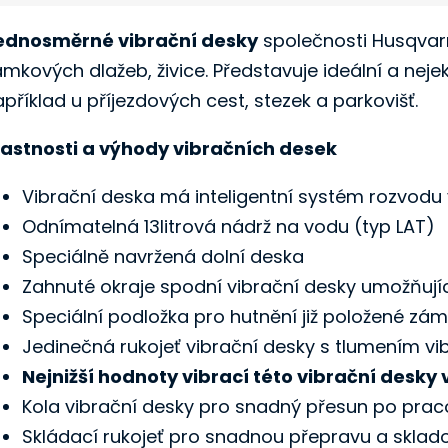
ednosměrné vibrační desky
společnosti Husqvar
ámkových dlažeb, živice. Představuje ideální a nej
příklad u příjezdových cest, stezek a parkovišť.
lastnosti a výhody vibračních desek
Vibrační deska má inteligentní systém rozvodu 
Odnímatelná 13litrová nádrž na vodu (typ LAT)
Speciálně navržená dolní deska
Zahnuté okraje spodní vibrační desky umožňující 
Speciální podložka pro hutnění již položené zám
Jedinečná rukojeť vibrační desky s tlumením vib
Nejnižší hodnoty vibrací této vibrační desky 
Kola vibrační desky pro snadný přesun po praco
Skládací rukojeť pro snadnou přepravu a sklad