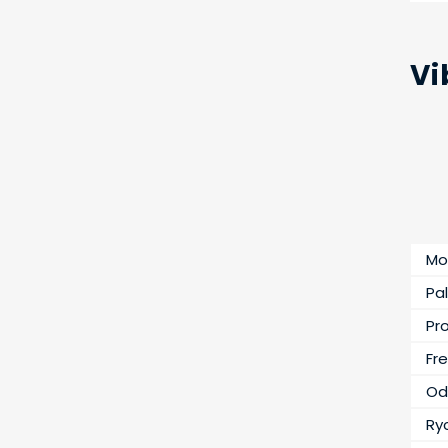
Vi
Mo
Pal
Pr
Fr
Od
Ry