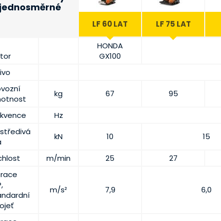
jednosměrné
LF 60 LAT
LF 75 LAT
HONDA
tor
GX100
ivo
ovozní
kg
67
95
otnost
ekvence
Hz
středivá
kN
10
15
a
chlost
m/min
25
27
brace
,
m/s²
7,9
6,0
andardní
ojeť