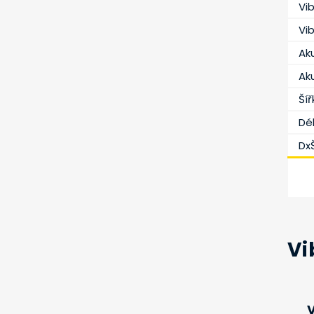
Vi
Vi
Ak
Aku
Ší
Dé
Dx
Vi
V