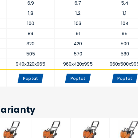
6,9
6,7
5,4
1,8
1,2
1,1
100
103
104
89
91
95
320
420
500
505
570
580
940x320x965
960x420x995
960x500x99
Poptat
Poptat
Poptat
Varianty