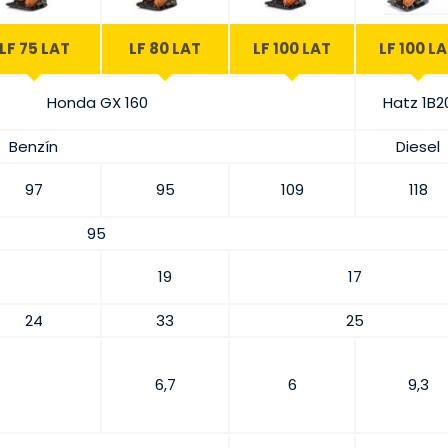
LF 75 LAT
LF 80 LAT
LF 100 LAT
LF 100 L
Honda GX 160
Hatz 1B2
Benzín
Diesel
97
95
109
118
95
19
17
24
33
25
6,7
6
9,3