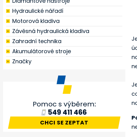
Diamantové nástroje
Hydraulické nářadí
Motorová kladiva
Závěsná hydraulická kladiva
J
Zahradní technika
ú
Akumulátorové stroje
n
Značky
n
J
c
n
Pomoc s výběrem:
549 411 466
P
CHCI SE ZEPTAT
n