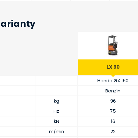
Varianty
LX 90
Honda GX 160
Benzín
kg
96
Hz
75
kN
16
m/min
22