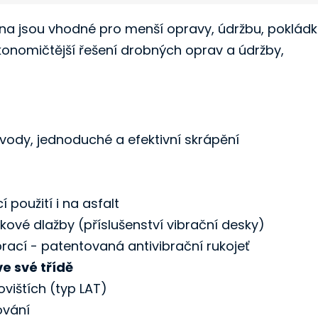
na jsou vhodné pro menší opravy, údržbu, poklád
ekonomičtější řešení drobných oprav a údržby,
vody, jednoduché a efektivní skrápění
použití i na asfalt
kové dlažby (příslušenství vibrační desky)
rací - patentovaná antivibrační rukojeť
ve své třídě
vištích (typ LAT)
ování