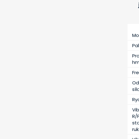
Mo
Pal
Pr
hm
Fr
Od
síl
Ry
Vi
R/P
st
ruk