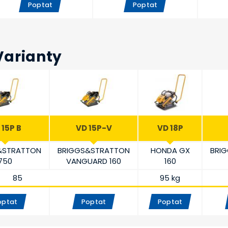
Poptat
Poptat
Varianty
 15P B
VD 15P-V
VD 18P
&STRATTON
BRIGGS&STRATTON
HONDA GX
BRI
750
VANGUARD 160
160
85
95 kg
optat
Poptat
Poptat