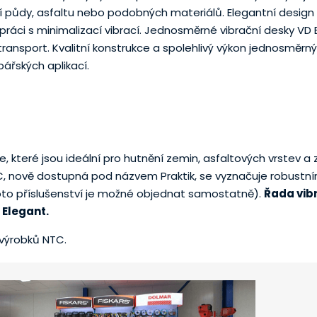
ní půdy, asfaltu nebo podobných materiálů. Elegantní design
ráci s minimalizací vibrací. Jednosměrné vibrační desky VD 
ansport. Kvalitní konstrukce a spolehlivý výkon jednosměrný
bářských aplikací.
je, které jsou ideální pro hutnění zemin, asfaltových vrstev 
TC, nově dostupná pod názvem Praktik, se vyznačuje robust
oto příslušenství je možné objednat samostatně).
Řada vib
 Elegant.
 výrobků NTC.