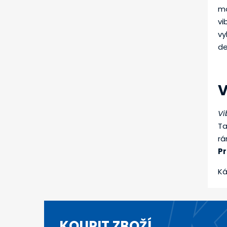
mo
vi
vy
de
V
Vi
Ta
rá
Pr
Ká
KOUPIT ZBOŽÍ