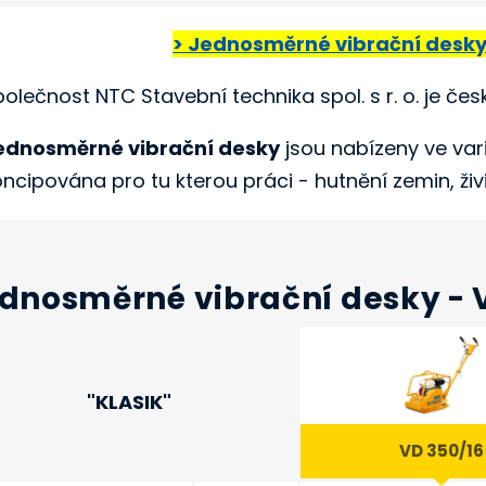
> Jednosměrné vibrační desky 
polečnost NTC Stavební technika spol. s r. o. je č
ednosměrné vibrační desky
jsou nabízeny ve vari
oncipována pro tu kterou práci - hutnění zemin, živ
dnosměrné vibrační desky - 
"KLASIK"
VD 350/16