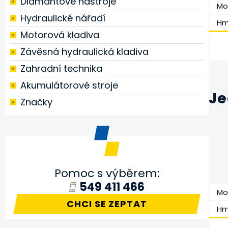
Diamantové nástroje
Mo
Hydraulické nářadí
Hm
Motorová kladiva
Závěsná hydraulická kladiva
Zahradní technika
Akumulátorové stroje
Je
Značky
Pomoc s výběrem:
549 411 466
Mo
CHCI SE ZEPTAT
Hm