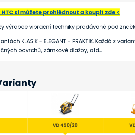
NTC si můžete prohlédnout a koupit zde <
eský výrobce vibrační techniky prodávané pod znač
antách KLASIK - ELEGANT - PRAKTIK. Každá z variant
ičných povrchů, zámkové dlažby, atd...
Varianty
VD 450/20
V