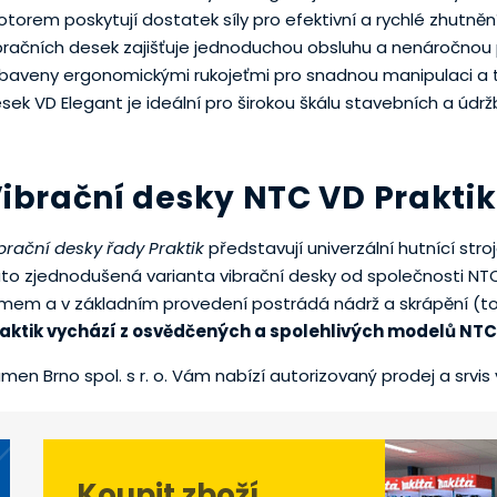
torem poskytují dostatek síly pro efektivní a rychlé zhutně
bračních desek zajišťuje jednoduchou obsluhu a nenáročnou p
baveny ergonomickými rukojeťmi pro snadnou manipulaci a tr
sek VD Elegant je ideální pro širokou škálu stavebních a údrž
ibrační desky NTC VD Praktik
brační desky řady Praktik
představují univerzální hutnící stro
to zjednodušená varianta vibrační desky od společnosti N
mem a v základním provedení postrádá nádrž a skrápění (t
aktik vychází z osvědčených a spolehlivých modelů NTC
men Brno spol. s r. o. Vám nabízí autorizovaný prodej a srvis
Koupit zboží