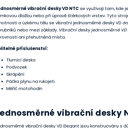
ednosměrné vibrační desky VD NTC
se využívají tam, kde j
mkovou dlažbu nebo při úpravě štěrkových vrstev. Tyto stroj
otnosti a úzkému tělu se vibrační jednosměrné desky VD dos
rubníků nebo mezi základy.
Vibrační desky jednosměrné VD
rovnosti ani přehutněná místa.
litelné příslušenství:
Tlumící deska
Podvozek
Skrápění
Páčka plynu na rukojeti
Měřič motohodin
ednosměrné vibrační desky 
dnosměrné vibrační desky VD Elegant jsou konstruovány s d