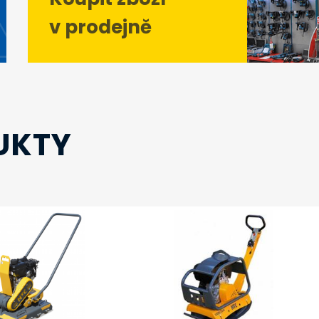
v prodejně
UKTY