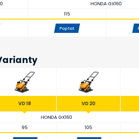
0
HONDA GX160
115
Poptat
Varianty
VD 18
VD 20
HONDA GX160
95
105