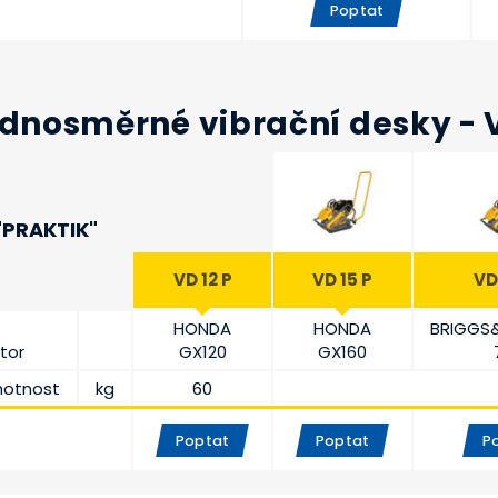
Poptat
dnosměrné vibrační desky - 
"PRAKTIK"
VD 12 P
VD 15 P
VD
HONDA
HONDA
BRIGGS
tor
GX120
GX160
otnost
kg
60
Poptat
Poptat
P