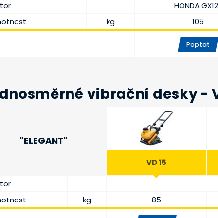
tor
HONDA GX12
otnost
kg
105
Poptat
dnosměrné vibrační desky - 
"ELEGANT"
VD 15
tor
otnost
kg
85