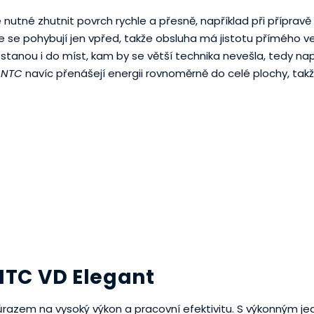
e nutné zhutnit povrch rychle a přesně, například při příprav
e se pohybují jen vpřed, takže obsluha má jistotu přímého v
tanou i do míst, kam by se větší technika nevešla, tedy nap
 NTC
navíc přenášejí energii rovnoměrně do celé plochy, tak
NTC VD Elegant
ůrazem na vysoký výkon a pracovní efektivitu. S výkonným j