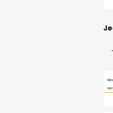
Je
Mo
Hm