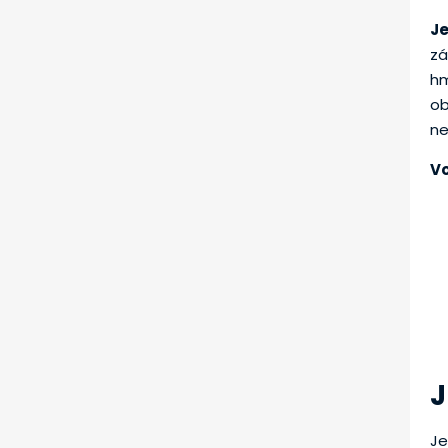
J
zá
hm
ob
ne
Vo
J
Je