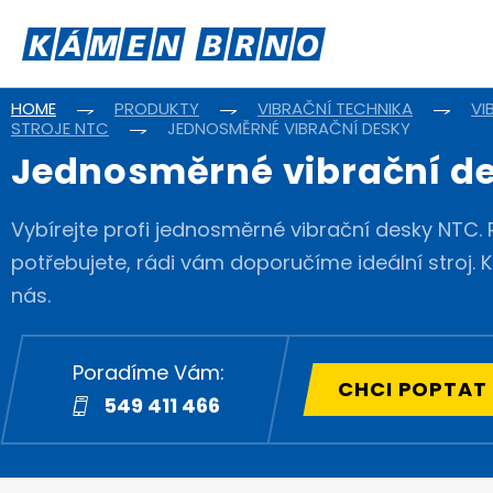
HOME
PRODUKTY
VIBRAČNÍ TECHNIKA
VI
STROJE NTC
JEDNOSMĚRNÉ VIBRAČNÍ DESKY
Jednosměrné vibrační d
Vybírejte profi jednosměrné vibrační desky NTC.
potřebujete, rádi vám doporučíme ideální stroj. 
nás.
Poradíme Vám:
CHCI POPTAT
549 411 466