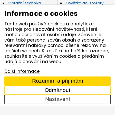
Vibrační technika
Osvětlovací stožáry
Elektrické nářadí Makita
Diamantové nástroje
Informace o cookies
Hydraulické nářadí
Motorová kladiva
Závěsná hydraulická
Zahradní technika
Tento web používá cookies a analytické
kladiva
nástroje pro sledování návštěvnosti, které
Akumulátorové stroje
Značky
mohou obsahovat osobní údaje. Zároveň je
vám také personalizován obsah a zobrazeny
relevantní nabídky pomoci cílené reklamy na
Kámen Brno, spol. s r.o. – spolehlivý partner pro
dalších webech. Kliknutím na tlačítko rozumím,
opravdové řemeslníky. Zajišťujeme autorizovaný servis
pracovních strojů i nářadí, a provozujeme půjčovnu
souhlasíte s využíváním cookies a předáním
nářadí v Tišnově. Specializujeme se na prodej nářadí
údajů o chování na webu.
značek Permon, Atlas Copco, Husqvarna, Makita, NTC,
a zahradní techniky Dolmar aj. Dodáváme kamenivo
Další informace
z našich vlastních lomů.
Rozumím a přijímám
© 2005 - 2026 Kámen Brno, spol. s r. o. - Všechna práva
vyhrazena
Odmítnout
Comerto
Nastavení