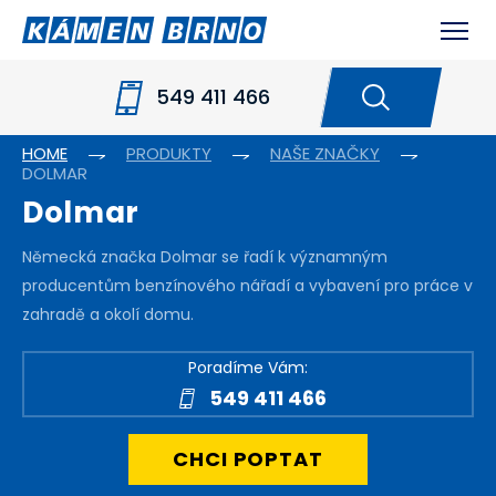
549 411 466
HOME
PRODUKTY
NAŠE ZNAČKY
DOLMAR
Dolmar
Německá značka Dolmar se řadí k významným
producentům benzínového nářadí a vybavení pro práce v
zahradě a okolí domu.
Poradíme Vám:
549 411 466
CHCI POPTAT