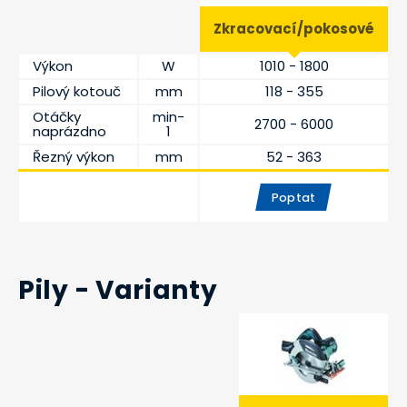
Zkracovací/pokosové
Výkon
W
1010 - 1800
Pilový kotouč
mm
118 - 355
Otáčky
min-
2700 - 6000
naprázdno
1
Řezný výkon
mm
52 - 363
Poptat
Pily - Varianty