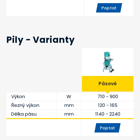
Poptat
Pily - Varianty
Pásové
Výkon
W
710 - 900
Řezný výkon
mm
120 - 165
Délka pásu
mm
1140 - 2240
Poptat