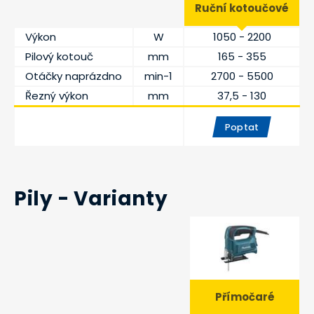
Ruční kotoučové
Výkon
W
1050 - 2200
Pilový kotouč
mm
165 - 355
Otáčky naprázdno
min-1
2700 - 5500
Řezný výkon
mm
37,5 - 130
Poptat
Pily - Varianty
Přímočaré