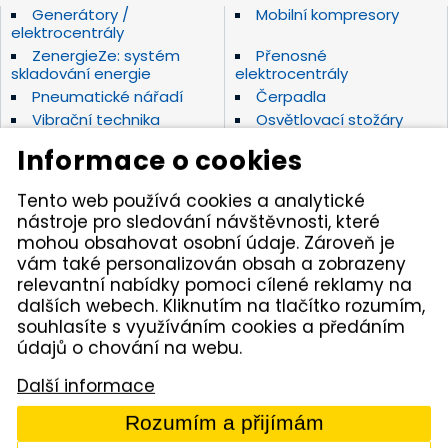
Generátory /
Mobilní kompresory
elektrocentrály
ZenergieZe: systém
Přenosné
skladování energie
elektrocentrály
Pneumatické nářadí
Čerpadla
Vibrační technika
Osvětlovací stožáry
Elektrické nářadí Makita
Diamantové nástroje
Informace o cookies
Hydraulické nářadí
Motorová kladiva
Závěsná hydraulická
Zahradní technika
Tento web používá cookies a analytické
kladiva
nástroje pro sledování návštěvnosti, které
Akumulátorové stroje
Značky
mohou obsahovat osobní údaje. Zároveň je
vám také personalizován obsah a zobrazeny
relevantní nabídky pomoci cílené reklamy na
Kámen Brno, spol. s r.o. – spolehlivý partner pro
dalších webech. Kliknutím na tlačítko rozumím,
opravdové řemeslníky. Zajišťujeme autorizovaný servis
pracovních strojů i nářadí, a provozujeme půjčovnu
souhlasíte s využíváním cookies a předáním
nářadí v Tišnově. Specializujeme se na prodej nářadí
údajů o chování na webu.
značek Permon, Atlas Copco, Husqvarna, Makita, NTC,
a zahradní techniky Dolmar aj. Dodáváme kamenivo
Další informace
z našich vlastních lomů.
Rozumím a přijímám
© 2005 - 2026 Kámen Brno, spol. s r. o. - Všechna práva
vyhrazena