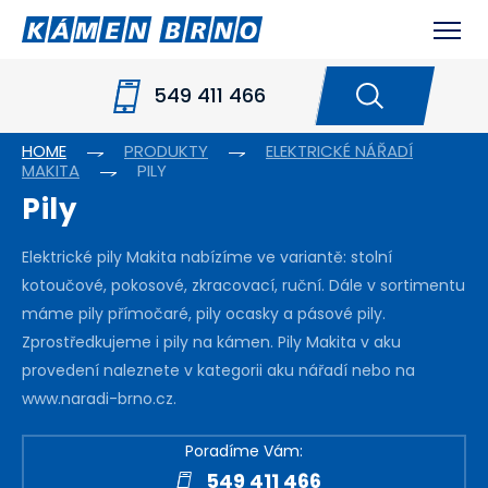
549 411 466
HOME
PRODUKTY
ELEKTRICKÉ NÁŘADÍ
MAKITA
PILY
Pily
Elektrické pily Makita nabízíme ve variantě: stolní
kotoučové, pokosové, zkracovací, ruční. Dále v sortimentu
máme pily přímočaré, pily ocasky a pásové pily.
Zprostředkujeme i pily na kámen. Pily Makita v aku
provedení naleznete v kategorii aku nářadí nebo na
www.naradi-brno.cz.
Poradíme Vám:
549 411 466