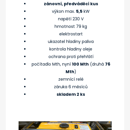
zánovní, předváděcí kus
výkon max.
5,5
kW
napětí 230 V
hmotnost 79 kg
elektrostart
ukazatel hladiny paliva
kontrola hladiny oleje
ochrana proti přehřátí
počítadlo Mth, nyní
100 Mth
(druhá
76
Mth
)
zemnící relé
záruka 6 měsíců
skladem 2 ks