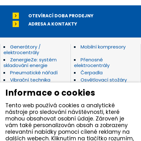
OTEVÍRACÍ DOBA PRODEJNY
ADRESA A KONTAKTY
Generátory /
Mobilní kompresory
elektrocentrály
ZenergieZe: systém
Přenosné
skladování energie
elektrocentrály
Pneumatické nářadí
Čerpadla
Vibrační technika
Osvětlovací stožáry
Elektrické nářadí Makita
Diamantové nástroje
Informace o cookies
Hydraulické nářadí
Motorová kladiva
Závěsná hydraulická
Zahradní technika
Tento web používá cookies a analytické
kladiva
nástroje pro sledování návštěvnosti, které
Akumulátorové stroje
Značky
mohou obsahovat osobní údaje. Zároveň je
vám také personalizován obsah a zobrazeny
relevantní nabídky pomoci cílené reklamy na
Kámen Brno, spol. s r.o. – spolehlivý partner pro
dalších webech. Kliknutím na tlačítko rozumím,
opravdové řemeslníky. Zajišťujeme autorizovaný servis