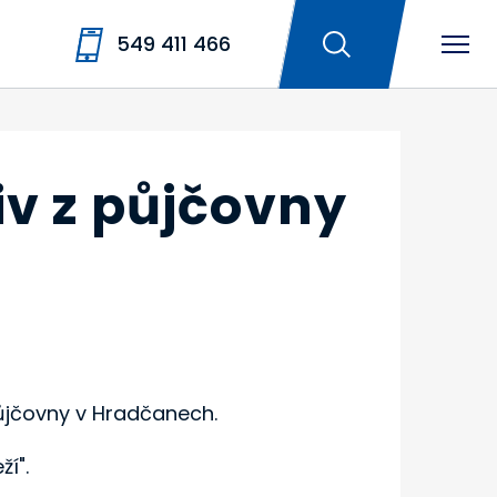
549 411 466
v z půjčovny
ůjčovny v Hradčanech.
ží".