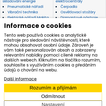
skladování energie
elektrocentrály
Pneumatické nářadí
Čerpadla
Vibrační technika
Osvětlovací stožáry
Elektrické nářadí Makita
Diamantové nástroje
Hydraulické nářadí
Motorová kladiva
Informace o cookies
Závěsná hydraulická
Zahradní technika
kladiva
Tento web používá cookies a analytické
Akumulátorové stroje
Značky
nástroje pro sledování návštěvnosti, které
mohou obsahovat osobní údaje. Zároveň je
vám také personalizován obsah a zobrazeny
Kámen Brno, spol. s r.o. – spolehlivý partner pro
relevantní nabídky pomoci cílené reklamy na
opravdové řemeslníky. Zajišťujeme autorizovaný servis
dalších webech. Kliknutím na tlačítko rozumím,
pracovních strojů i nářadí, a provozujeme půjčovnu
nářadí v Tišnově. Specializujeme se na prodej nářadí
souhlasíte s využíváním cookies a předáním
značek Permon, Atlas Copco, Husqvarna, Makita, NTC,
údajů o chování na webu.
a zahradní techniky Dolmar aj. Dodáváme kamenivo
z našich vlastních lomů.
Další informace
© 2005 - 2026 Kámen Brno, spol. s r. o. - Všechna práva
Rozumím a přijímám
vyhrazena
Odmítnout
Comerto
Nastavení