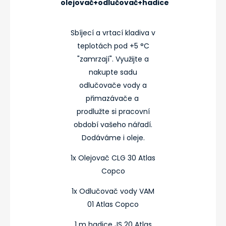
olejovač+odlučovač+hadice
Sbíjecí a vrtací kladiva v
teplotách pod +5 °C
"zamrzají". Využijte a
nakupte sadu
odlučovače vody a
přimazávače a
prodlužte si pracovní
období vašeho nářadí.
Dodáváme i oleje.
1x Olejovač CLG 30 Atlas
Copco
1x Odlučovač vody VAM
01 Atlas Copco
1 m hadice JS 20 Atlas