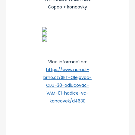
Copco + koncovky
Více informací na:
https://www.naradi-
brno.cz/SET-Olejovac-
CLG-30-odlucovac-
VAM-01-hadice-vc-
koncovek/d4630