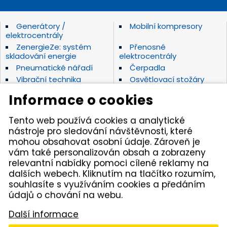
Generátory /
Mobilní kompresory
elektrocentrály
ZenergieZe: systém
Přenosné
skladování energie
elektrocentrály
Pneumatické nářadí
Čerpadla
Vibrační technika
Osvětlovací stožáry
Elektrické nářadí Makita
Diamantové nástroje
Informace o cookies
Hydraulické nářadí
Motorová kladiva
Závěsná hydraulická
Zahradní technika
Tento web používá cookies a analytické
kladiva
nástroje pro sledování návštěvnosti, které
Akumulátorové stroje
Značky
mohou obsahovat osobní údaje. Zároveň je
vám také personalizován obsah a zobrazeny
relevantní nabídky pomoci cílené reklamy na
Kámen Brno, spol. s r.o. – spolehlivý partner pro
dalších webech. Kliknutím na tlačítko rozumím,
opravdové řemeslníky. Zajišťujeme autorizovaný servis
pracovních strojů i nářadí, a provozujeme půjčovnu
souhlasíte s využíváním cookies a předáním
nářadí v Tišnově. Specializujeme se na prodej nářadí
údajů o chování na webu.
značek Permon, Atlas Copco, Husqvarna, Makita, NTC,
a zahradní techniky Dolmar aj. Dodáváme kamenivo
Další informace
z našich vlastních lomů.