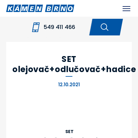
549 411 466
HOME
NOVINKY
SET
OLEJOVAČ+ODLUČOVAČ+HADICE
SET
olejovač+odlučovač+hadice
12.10.2021
SET