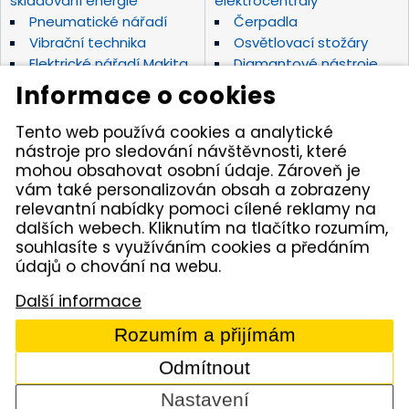
skladování energie
elektrocentrály
Pneumatické nářadí
Čerpadla
Vibrační technika
Osvětlovací stožáry
Elektrické nářadí Makita
Diamantové nástroje
Hydraulické nářadí
Motorová kladiva
Informace o cookies
Závěsná hydraulická
Zahradní technika
kladiva
Tento web používá cookies a analytické
Akumulátorové stroje
Značky
nástroje pro sledování návštěvnosti, které
mohou obsahovat osobní údaje. Zároveň je
vám také personalizován obsah a zobrazeny
Kámen Brno, spol. s r.o. – spolehlivý partner pro
relevantní nabídky pomoci cílené reklamy na
opravdové řemeslníky. Zajišťujeme autorizovaný servis
dalších webech. Kliknutím na tlačítko rozumím,
pracovních strojů i nářadí, a provozujeme půjčovnu
nářadí v Tišnově. Specializujeme se na prodej nářadí
souhlasíte s využíváním cookies a předáním
značek Permon, Atlas Copco, Husqvarna, Makita, NTC,
údajů o chování na webu.
a zahradní techniky Dolmar aj. Dodáváme kamenivo
z našich vlastních lomů.
Další informace
© 2005 - 2026 Kámen Brno, spol. s r. o. - Všechna práva
Rozumím a přijímám
vyhrazena
Odmítnout
Comerto
Nastavení