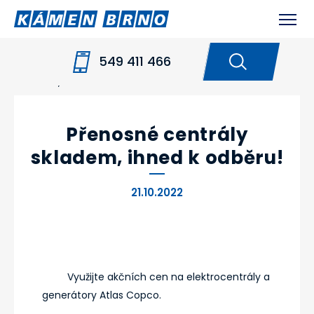
549 411 466
HOME
NOVINKY
PŘENOSNÉ CENTRÁLY
SKLADEM, IHNED K ODBĚRU!
Přenosné centrály
skladem, ihned k odběru!
21.10.2022
Využijte akčních cen na elektrocentrály a
generátory Atlas Copco.