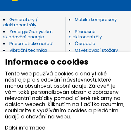
Generátory /
Mobilní kompresory
elektrocentrály
ZenergieZe: systém
Přenosné
skladování energie
elektrocentrály
Pneumatické nářadí
Čerpadla
Vibrační technika
Osvětlovací stožáry
Elektrické nářadí Makita
Diamantové nástroje
Informace o cookies
Hydraulické nářadí
Motorová kladiva
Závěsná hydraulická
Zahradní technika
Tento web používá cookies a analytické
kladiva
nástroje pro sledování návštěvnosti, které
Akumulátorové stroje
Značky
mohou obsahovat osobní údaje. Zároveň je
vám také personalizován obsah a zobrazeny
relevantní nabídky pomoci cílené reklamy na
Kámen Brno, spol. s r.o. – spolehlivý partner pro
dalších webech. Kliknutím na tlačítko rozumím,
opravdové řemeslníky. Zajišťujeme autorizovaný servis
pracovních strojů i nářadí, a provozujeme půjčovnu
souhlasíte s využíváním cookies a předáním
nářadí v Tišnově. Specializujeme se na prodej nářadí
údajů o chování na webu.
značek Permon, Atlas Copco, Husqvarna, Makita, NTC,
a zahradní techniky Dolmar aj. Dodáváme kamenivo
Další informace
z našich vlastních lomů.