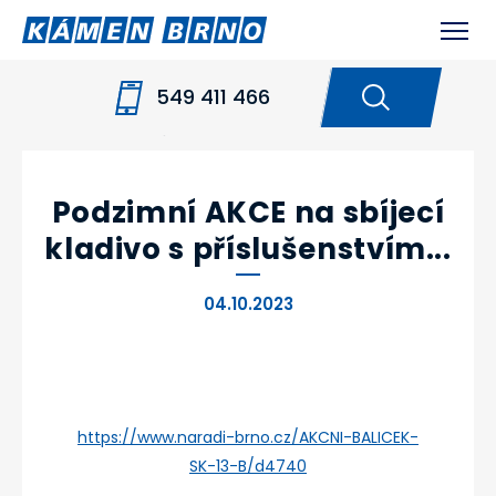
549 411 466
HOME
NOVINKY
PODZIMNÍ AKCE NA SBÍJECÍ
KLADIVO S PŘÍSLUŠENSTVÍM...
Podzimní AKCE na sbíjecí
kladivo s příslušenstvím...
04.10.2023
https://www.naradi-brno.cz/AKCNI-BALICEK-
SK-13-B/d4740