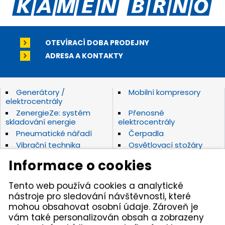
OTEVÍRACÍ DOBA PRODEJNY
ADRESA A KONTAKTY
Generátory /
Mobilní kompresory
elektrocentrály
ZenergieZe: systém
Přenosné
skladování energie
elektrocentrály
Pneumatické nářadí
Čerpadla
Vibrační technika
Osvětlovací stožáry
Elektrické nářadí Makita
Diamantové nástroje
Informace o cookies
Hydraulické nářadí
Motorová kladiva
Závěsná hydraulická
Zahradní technika
Tento web používá cookies a analytické
kladiva
nástroje pro sledování návštěvnosti, které
Akumulátorové stroje
Značky
mohou obsahovat osobní údaje. Zároveň je
vám také personalizován obsah a zobrazeny