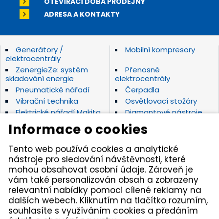
OTEVÍRACÍ DOBA PRODEJNY
ADRESA A KONTAKTY
Generátory /
Mobilní kompresory
elektrocentrály
ZenergieZe: systém
Přenosné
skladování energie
elektrocentrály
Pneumatické nářadí
Čerpadla
Vibrační technika
Osvětlovací stožáry
Elektrické nářadí Makita
Diamantové nástroje
Hydraulické nářadí
Motorová kladiva
Informace o cookies
Závěsná hydraulická
Zahradní technika
kladiva
Tento web používá cookies a analytické
Akumulátorové stroje
Značky
nástroje pro sledování návštěvnosti, které
mohou obsahovat osobní údaje. Zároveň je
vám také personalizován obsah a zobrazeny
Kámen Brno, spol. s r.o. – spolehlivý partner pro
relevantní nabídky pomoci cílené reklamy na
opravdové řemeslníky. Zajišťujeme autorizovaný servis
dalších webech. Kliknutím na tlačítko rozumím,
pracovních strojů i nářadí, a provozujeme půjčovnu
nářadí v Tišnově. Specializujeme se na prodej nářadí
souhlasíte s využíváním cookies a předáním
značek Permon, Atlas Copco, Husqvarna, Makita, NTC,