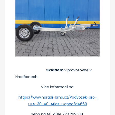
Skladem
v provozovně v
Hradčanech.
Více informací na:
https://www.naradi-brno.cz/Podvozek-pro-
QES-30-40-Atlas-Copco/d4669
nebo na tel. čísle 723 269 340