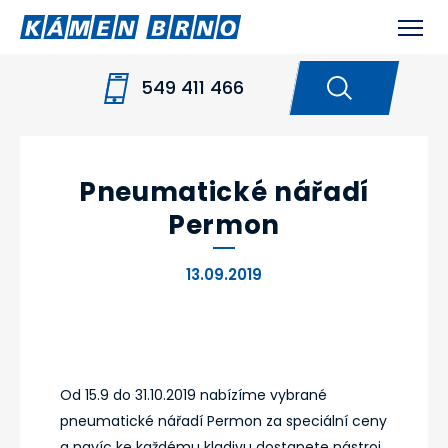
549 411 466
HOME
NOVINKY
PNEUMATICKÉ NÁŘADÍ
PERMON
Pneumatické nářadí
Permon
13.09.2019
Od 15.9 do 31.10.2019 nabízíme vybrané
pneumatické nářadí Permon za speciální ceny
a navíc ke každému kladivu dostanete nástroj