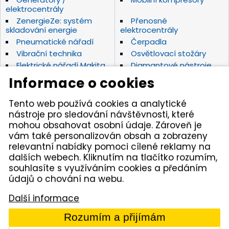
elektrocentrály
ZenergieZe: systém
Přenosné
skladování energie
elektrocentrály
Pneumatické nářadí
Čerpadla
Vibrační technika
Osvětlovací stožáry
Elektrické nářadí Makita
Diamantové nástroje
Hydraulické nářadí
Motorová kladiva
Informace o cookies
Závěsná hydraulická
Zahradní technika
kladiva
Tento web používá cookies a analytické
Akumulátorové stroje
Značky
nástroje pro sledování návštěvnosti, které
mohou obsahovat osobní údaje. Zároveň je
vám také personalizován obsah a zobrazeny
Kámen Brno, spol. s r.o. – spolehlivý partner pro
relevantní nabídky pomoci cílené reklamy na
opravdové řemeslníky. Zajišťujeme autorizovaný servis
dalších webech. Kliknutím na tlačítko rozumím,
pracovních strojů i nářadí, a provozujeme půjčovnu
nářadí v Tišnově. Specializujeme se na prodej nářadí
souhlasíte s využíváním cookies a předáním
značek Permon, Atlas Copco, Husqvarna, Makita, NTC,
údajů o chování na webu.
a zahradní techniky Dolmar aj. Dodáváme kamenivo
z našich vlastních lomů.
Další informace
© 2005 - 2026 Kámen Brno, spol. s r. o. - Všechna práva
Rozumím a přijímám
vyhrazena