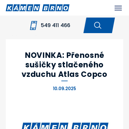
549 411 466
HOME
NOVINKY
NOVINKA: PŘENOSNÉ
SUŠIČKY STLAČENÉHO VZDUCHU ATLAS COPCO
NOVINKA: Přenosné
sušičky stlačeného
vzduchu Atlas Copco
10.09.2025