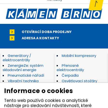
OTEVÍRACÍ DOBA PRODEJNY
ADRESA A KONTAKTY
Generátory /
Mobilní kompresory
elektrocentrály
ZenergieZe: systém
Přenosné
skladování energie
elektrocentrály
Pneumatické nářadí
Čerpadla
Vibrační technika
Osvětlovací stožáry
Elektrické nářadí Makita
Diamantové nástroje
Informace o cookies
Hydraulické nářadí
Motorová kladiva
Závěsná hydraulická
Zahradní technika
Tento web používá cookies a analytické
kladiva
nástroje pro sledování návštěvnosti, které
Akumulátorové stroje
Značky