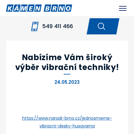
549 411 466
HOME
NOVINKY
NABÍZÍME VÁM ŠIROKÝ
VÝBĚR VIBRAČNÍ TECHNIKY!
Nabízíme Vám široký
výběr vibrační techniky!
24.05.2023
https://www.naradi-brno.cz/jednosmerne-
vibracni-desky-husqvarna