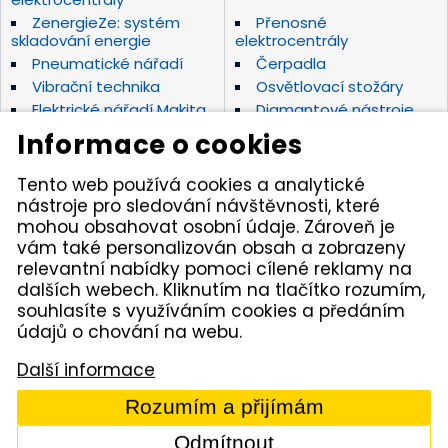
ZenergieZe: systém
Přenosné
skladování energie
elektrocentrály
Pneumatické nářadí
Čerpadla
Vibrační technika
Osvětlovací stožáry
Elektrické nářadí Makita
Diamantové nástroje
Hydraulické nářadí
Motorová kladiva
Informace o cookies
Závěsná hydraulická
Zahradní technika
kladiva
Tento web používá cookies a analytické
Akumulátorové stroje
Značky
nástroje pro sledování návštěvnosti, které
mohou obsahovat osobní údaje. Zároveň je
vám také personalizován obsah a zobrazeny
Kámen Brno, spol. s r.o. – spolehlivý partner pro
relevantní nabídky pomoci cílené reklamy na
opravdové řemeslníky. Zajišťujeme autorizovaný servis
dalších webech. Kliknutím na tlačítko rozumím,
pracovních strojů i nářadí, a provozujeme půjčovnu
nářadí v Tišnově. Specializujeme se na prodej nářadí
souhlasíte s využíváním cookies a předáním
značek Permon, Atlas Copco, Husqvarna, Makita, NTC,
údajů o chování na webu.
a zahradní techniky Dolmar aj. Dodáváme kamenivo
z našich vlastních lomů.
Další informace
© 2005 - 2026 Kámen Brno, spol. s r. o. - Všechna práva
Rozumím a přijímám
vyhrazena
Odmítnout