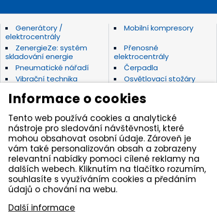
Generátory /
Mobilní kompresory
elektrocentrály
ZenergieZe: systém
Přenosné
skladování energie
elektrocentrály
Pneumatické nářadí
Čerpadla
Vibrační technika
Osvětlovací stožáry
Elektrické nářadí Makita
Diamantové nástroje
Informace o cookies
Hydraulické nářadí
Motorová kladiva
Závěsná hydraulická
Zahradní technika
Tento web používá cookies a analytické
kladiva
nástroje pro sledování návštěvnosti, které
Akumulátorové stroje
Značky
mohou obsahovat osobní údaje. Zároveň je
vám také personalizován obsah a zobrazeny
relevantní nabídky pomoci cílené reklamy na
Kámen Brno, spol. s r.o. – spolehlivý partner pro
dalších webech. Kliknutím na tlačítko rozumím,
opravdové řemeslníky. Zajišťujeme autorizovaný servis
pracovních strojů i nářadí, a provozujeme půjčovnu
souhlasíte s využíváním cookies a předáním
nářadí v Tišnově. Specializujeme se na prodej nářadí
údajů o chování na webu.
značek Permon, Atlas Copco, Husqvarna, Makita, NTC,
a zahradní techniky Dolmar aj. Dodáváme kamenivo
Další informace
z našich vlastních lomů.