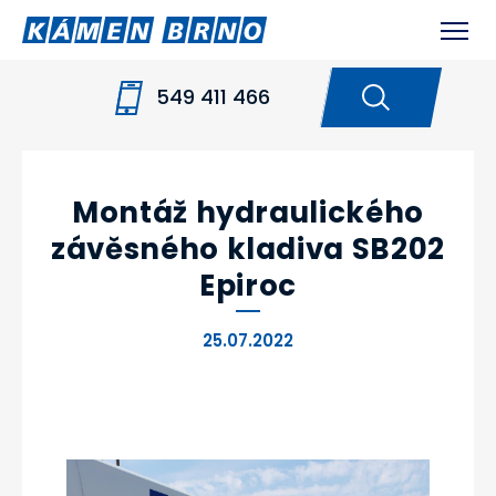
549 411 466
HOME
NOVINKY
MONTÁŽ HYDRAULICKÉHO
ZÁVĚSNÉHO KLADIVA SB202 EPIROC
Montáž hydraulického
závěsného kladiva SB202
Epiroc
25.07.2022