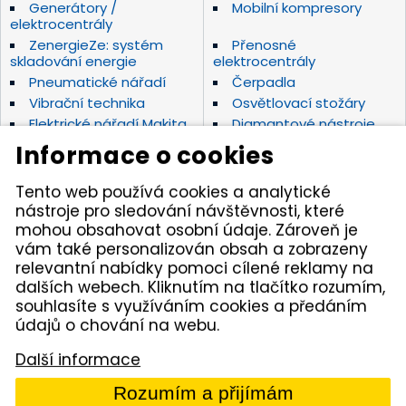
Generátory /
Mobilní kompresory
elektrocentrály
ZenergieZe: systém
Přenosné
skladování energie
elektrocentrály
Pneumatické nářadí
Čerpadla
Vibrační technika
Osvětlovací stožáry
Elektrické nářadí Makita
Diamantové nástroje
Hydraulické nářadí
Motorová kladiva
Informace o cookies
Závěsná hydraulická
Zahradní technika
kladiva
Tento web používá cookies a analytické
Akumulátorové stroje
Značky
nástroje pro sledování návštěvnosti, které
mohou obsahovat osobní údaje. Zároveň je
vám také personalizován obsah a zobrazeny
Kámen Brno, spol. s r.o. – spolehlivý partner pro
relevantní nabídky pomoci cílené reklamy na
opravdové řemeslníky. Zajišťujeme autorizovaný servis
dalších webech. Kliknutím na tlačítko rozumím,
pracovních strojů i nářadí, a provozujeme půjčovnu
nářadí v Tišnově. Specializujeme se na prodej nářadí
souhlasíte s využíváním cookies a předáním
značek Permon, Atlas Copco, Husqvarna, Makita, NTC,
údajů o chování na webu.
a zahradní techniky Dolmar aj. Dodáváme kamenivo
z našich vlastních lomů.
Další informace
© 2005 - 2026 Kámen Brno, spol. s r. o. - Všechna práva
Rozumím a přijímám
vyhrazena