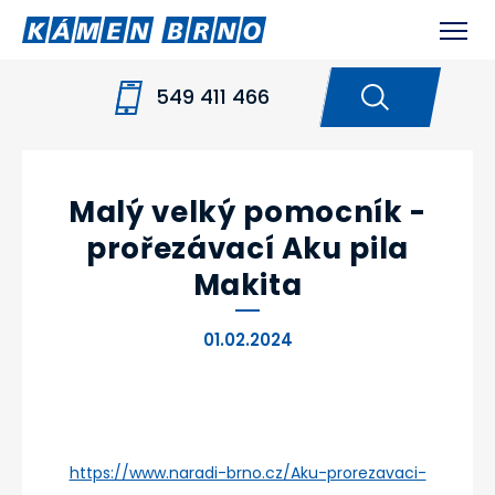
549 411 466
HOME
NOVINKY
MALÝ VELKÝ POMOCNÍK -
PROŘEZÁVACÍ AKU PILA MAKITA
Malý velký pomocník -
prořezávací Aku pila
Makita
01.02.2024
https://www.naradi-brno.cz/Aku-prorezavaci-