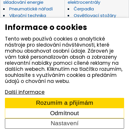
skladování energie
elektrocentrály
Pneumatické nářadí
Čerpadla
Vibrační technika
Osvětlovací stožáry
Elektrické nářadí Makita
Diamantové nástroje
Informace o cookies
Hydraulické nářadí
Motorová kladiva
Závěsná hydraulická
Zahradní technika
Tento web používá cookies a analytické
kladiva
nástroje pro sledování návštěvnosti, které
Akumulátorové stroje
Značky
mohou obsahovat osobní údaje. Zároveň je
vám také personalizován obsah a zobrazeny
relevantní nabídky pomoci cílené reklamy na
Kámen Brno, spol. s r.o. – spolehlivý partner pro
dalších webech. Kliknutím na tlačítko rozumím,
opravdové řemeslníky. Zajišťujeme autorizovaný servis
pracovních strojů i nářadí, a provozujeme půjčovnu
souhlasíte s využíváním cookies a předáním
nářadí v Tišnově. Specializujeme se na prodej nářadí
údajů o chování na webu.
značek Permon, Atlas Copco, Husqvarna, Makita, NTC,
a zahradní techniky Dolmar aj. Dodáváme kamenivo
Další informace
z našich vlastních lomů.
Rozumím a přijímám
© 2005 - 2026 Kámen Brno, spol. s r. o. - Všechna práva
vyhrazena
Odmítnout
Comerto
Nastavení