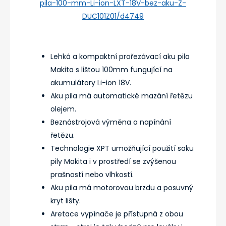
pila-100-mm-Li-ion-LXT-18V-bez-aku-Z-
DUC101Z01/d4749
Lehká a kompaktní prořezávací aku pila
Makita s lištou 100mm fungující na
akumulátory Li-ion 18V.
Aku pila má automatické mazání řetězu
olejem.
Beznástrojová výměna a napínání
řetězu.
Technologie XPT umožňující použití saku
pily Makita i v prostředí se zvýšenou
prašností nebo vlhkostí.
Aku pila má motorovou brzdu a posuvný
kryt lišty.
Aretace vypínače je přístupná z obou