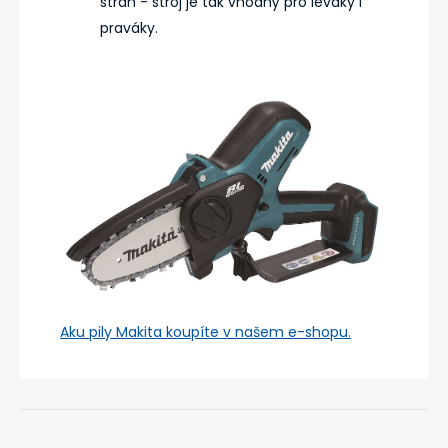
stran - stroj je tak vhodný pro leváky i
praváky.
Aku pily Makita koupíte v našem e-shopu.