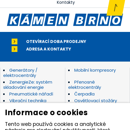
Kontakty
OTEVÍRACÍ DOBA PRODEJNY
ADRESA A KONTAKTY
Generátory /
Mobilní kompresory
elektrocentrály
ZenergieZe: systém
Přenosné
skladování energie
elektrocentrály
Pneumatické nářadí
Čerpadla
Vibrační technika
Osvětlovací stožáry
Elektrické nářadí Makita
Diamantové nástroje
Informace o cookies
Hydraulické nářadí
Motorová kladiva
Závěsná hydraulická
Zahradní technika
Tento web používá cookies a analytické
kladiva