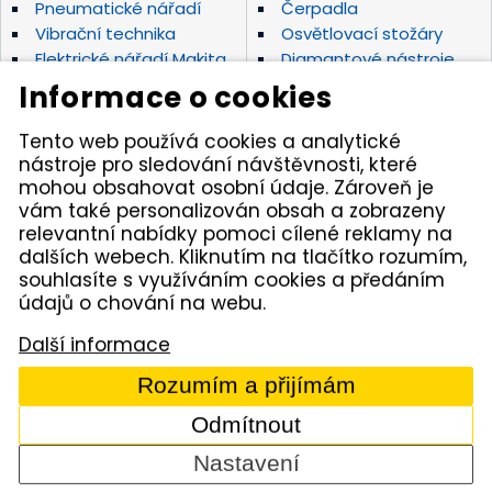
Pneumatické nářadí
Čerpadla
Vibrační technika
Osvětlovací stožáry
Elektrické nářadí Makita
Diamantové nástroje
Hydraulické nářadí
Motorová kladiva
Informace o cookies
Závěsná hydraulická
Zahradní technika
kladiva
Tento web používá cookies a analytické
Akumulátorové stroje
Značky
nástroje pro sledování návštěvnosti, které
mohou obsahovat osobní údaje. Zároveň je
vám také personalizován obsah a zobrazeny
Kámen Brno, spol. s r.o. – spolehlivý partner pro
relevantní nabídky pomoci cílené reklamy na
opravdové řemeslníky. Zajišťujeme autorizovaný servis
dalších webech. Kliknutím na tlačítko rozumím,
pracovních strojů i nářadí, a provozujeme půjčovnu
nářadí v Tišnově. Specializujeme se na prodej nářadí
souhlasíte s využíváním cookies a předáním
značek Permon, Atlas Copco, Husqvarna, Makita, NTC,
údajů o chování na webu.
a zahradní techniky Dolmar aj. Dodáváme kamenivo
z našich vlastních lomů.
Další informace
© 2005 - 2026 Kámen Brno, spol. s r. o. - Všechna práva
Rozumím a přijímám
vyhrazena
Odmítnout
Comerto
Nastavení