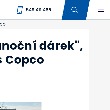
549 411 466
PCO
ánoční dárek",
s Copco