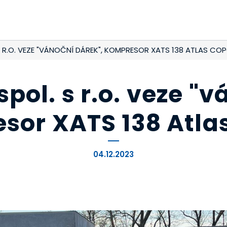
S R.O. VEZE "VÁNOČNÍ DÁREK", KOMPRESOR XATS 138 ATLAS CO
pol. s r.o. veze "v
sor XATS 138 Atla
04.12.2023