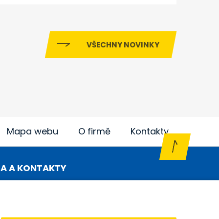
VŠECHNY NOVINKY
Mapa webu
O firmě
Kontakty
A A KONTAKTY
ování
Přenosné elektrocentrály