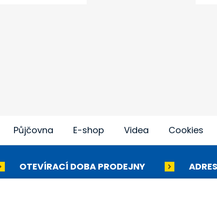
Půjčovna
E-shop
Videa
Cookies
OTEVÍRACÍ DOBA PRODEJNY
ADRES
lní kompresory
ZenergieZe: systém sklad
energie