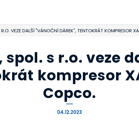
S R.O. VEZE DALŠÍ "VÁNOČNÍ DÁREK", TENTOKRÁT KOMPRESOR X
spol. s r.o. veze d
okrát kompresor X
Copco.
04.12.2023