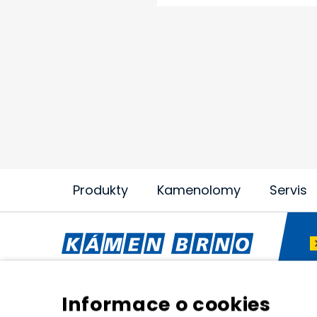
Produkty
Kamenolomy
Servis
Generátory / elektrocentrály
Mobi
Informace o cookies