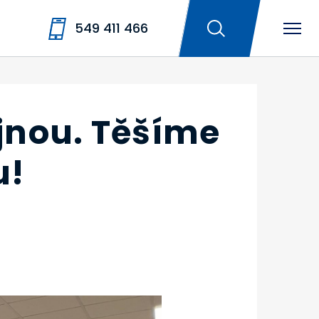
549 411 466
jnou. Těšíme
u!