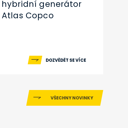
hybridní generátor
Atlas Copco
DOZVĚDĚT SE VÍCE
VŠECHNY NOVINKY