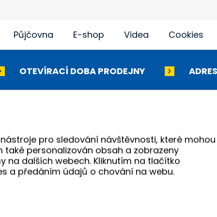
Půjčovna
E-shop
Videa
Cookies
OTEVÍRACÍ DOBA PRODEJNY
ADRES
lní kompresory
ZenergieZe: systém sklad
energie
adla
Vibrační technika
antové nástroje
Hydraulické nářadí
 nástroje pro sledování návštěvnosti, které mohou
m také personalizován obsah a zobrazeny
adní technika
Akumulátorové stroje
y na dalších webech. Kliknutím na tlačítko
pro opravdové řemeslníky. Zajišťujeme autorizovaný servis pra
es a předáním údajů o chování na webu.
dej nářadí značek Permon, Atlas Copco, Husqvarna, Makita, N
kamenivo z našich vlastních lomů.
a práva vyhrazena