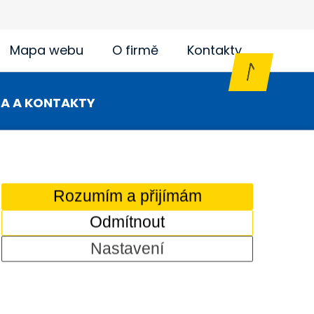
Mapa webu
O firmě
Kontakty
A A KONTAKTY
ování
Přenosné elektrocentrály
Osvětlovací stožáry
Rozumím a přijímám
Motorová kladiva
Značky
Odmítnout
covních strojů i nářadí, a provozujeme půjčovnu
Nastavení
TC, a zahradní techniky Dolmar aj. Dodáváme
Comerto