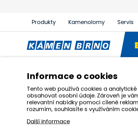
Produkty
Kamenolomy
Servis
Generátory / elektrocentrály
Mobi
Informace o cookies
Pneumatické nářadí
Čerp
Elektrické nářadí Makita
Diam
Tento web používá cookies a analytické
obsahovat osobní údaje. Zároveň je vá
Závěsná hydraulická kladiva
Zahr
relevantní nabídky pomoci cílené reklam
Kámen Brno, spol. s r.o. – spolehlivý partner 
rozumím, souhlasíte s využíváním cooki
nářadí v Tišnově. Specializujeme se na pro
Další informace
© 2005 - 2026 Kámen Brno, spol. s r. o. - Všechn