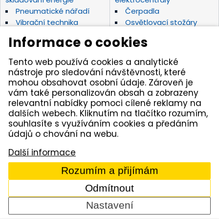
Pneumatické nářadí
Čerpadla
Vibrační technika
Osvětlovací stožáry
Elektrické nářadí Makita
Diamantové nástroje
Informace o cookies
Hydraulické nářadí
Motorová kladiva
Závěsná hydraulická
Zahradní technika
Tento web používá cookies a analytické
kladiva
nástroje pro sledování návštěvnosti, které
Akumulátorové stroje
Značky
mohou obsahovat osobní údaje. Zároveň je
vám také personalizován obsah a zobrazeny
relevantní nabídky pomoci cílené reklamy na
Kámen Brno, spol. s r.o. – spolehlivý partner pro
dalších webech. Kliknutím na tlačítko rozumím,
opravdové řemeslníky. Zajišťujeme autorizovaný servis
pracovních strojů i nářadí, a provozujeme půjčovnu
souhlasíte s využíváním cookies a předáním
nářadí v Tišnově. Specializujeme se na prodej nářadí
údajů o chování na webu.
značek Permon, Atlas Copco, Husqvarna, Makita, NTC,
a zahradní techniky Dolmar aj. Dodáváme kamenivo
Další informace
z našich vlastních lomů.
Rozumím a přijímám
© 2005 - 2026 Kámen Brno, spol. s r. o. - Všechna práva
vyhrazena
Odmítnout
Comerto
Nastavení