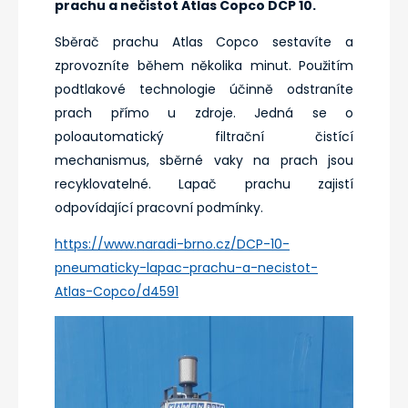
prachu a nečistot Atlas Copco DCP 10.
Sběrač prachu Atlas Copco sestavíte a
zprovozníte během několika minut. Použitím
podtlakové technologie účinně odstraníte
prach přímo u zdroje. Jedná se o
poloautomatický filtrační čistící
mechanismus, sběrné vaky na prach jsou
recyklovatelné. Lapač prachu zajistí
odpovídající pracovní podmínky.
https://www.naradi-brno.cz/DCP-10-
pneumaticky-lapac-prachu-a-necistot-
Atlas-Copco/d4591