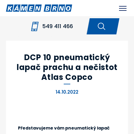
549 411 466
HOME
NOVINKY
DCP 10 PNEUMATICKÝ
LAPAČ PRACHU A NEČISTOT ATLAS COPCO
DCP 10 pneumatický
lapač prachu a nečistot
Atlas Copco
14.10.2022
Představujeme vám pneumatický lapač