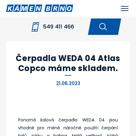
549 411 466
HOME
NOVINKY
ČERPADLA WEDA 04 ATLAS
COPCO MÁME SKLADEM.
Čerpadla WEDA 04 Atlas
Copco máme skladem.
21.06.2023
Ponorná kalová čerpadla WEDA 04 jsou
vhodné pro méně náročné použití čerpání
kalů, písku a bahna. Malá velikost, nízká