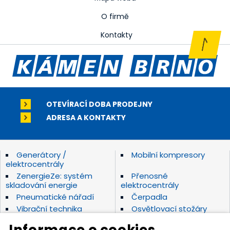
O firmě
Kontakty
OTEVÍRACÍ DOBA PRODEJNY
ADRESA A KONTAKTY
Generátory /
Mobilní kompresory
elektrocentrály
ZenergieZe: systém
Přenosné
skladování energie
elektrocentrály
Pneumatické nářadí
Čerpadla
Vibrační technika
Osvětlovací stožáry
Elektrické nářadí Makita
Diamantové nástroje
Informace o cookies