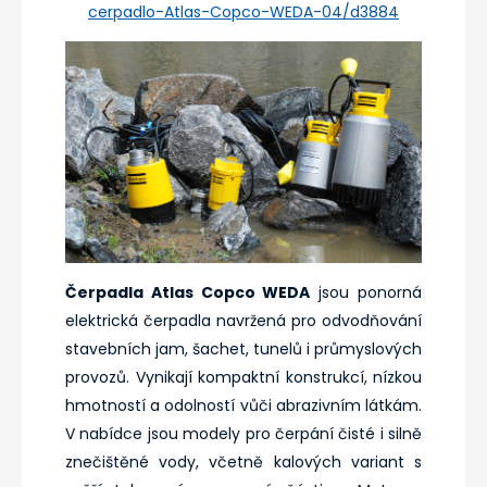
cerpadlo-Atlas-Copco-WEDA-04/d3884
Čerpadla Atlas Copco WEDA
jsou ponorná
elektrická čerpadla navržená pro odvodňování
stavebních jam, šachet, tunelů i průmyslových
provozů. Vynikají kompaktní konstrukcí, nízkou
hmotností a odolností vůči abrazivním látkám.
V nabídce jsou modely pro čerpání čisté i silně
znečištěné vody, včetně kalových variant s