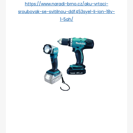
https://www.naradi-brno.cz/aku-vrtaci-
sroubovak-se-svitilnou-ddf453syel-li-ion-18v-
1-5ah/