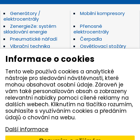
Generátory /
Mobilní kompresory
elektrocentrály
ZenergieZe: systém
Přenosné
skladování energie
elektrocentrály
Pneumatické nářadí
Čerpadla
Vibrační technika
Osvětlovací stožáry
Elektrické nářadí Makita
Diamantové nástroje
Informace o cookies
Hydraulické nářadí
Motorová kladiva
Závěsná hydraulická
Zahradní technika
Tento web používá cookies a analytické
kladiva
nástroje pro sledování návštěvnosti, které
Akumulátorové stroje
Značky
mohou obsahovat osobní údaje. Zároveň je
vám také personalizován obsah a zobrazeny
relevantní nabídky pomoci cílené reklamy na
Kámen Brno, spol. s r.o. – spolehlivý partner pro
dalších webech. Kliknutím na tlačítko rozumím,
opravdové řemeslníky. Zajišťujeme autorizovaný servis
pracovních strojů i nářadí, a provozujeme půjčovnu
souhlasíte s využíváním cookies a předáním
nářadí v Tišnově. Specializujeme se na prodej nářadí
údajů o chování na webu.
značek Permon, Atlas Copco, Husqvarna, Makita, NTC,
a zahradní techniky Dolmar aj. Dodáváme kamenivo
Další informace
z našich vlastních lomů.