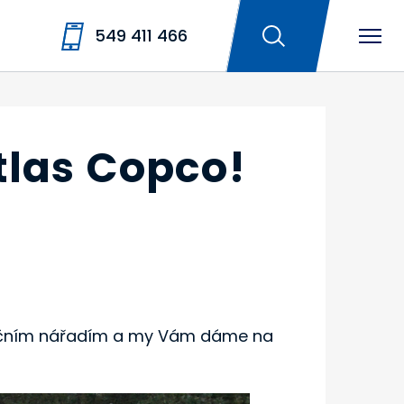
549 411 466
las Copco!
m ručním nářadím a my Vám dáme na