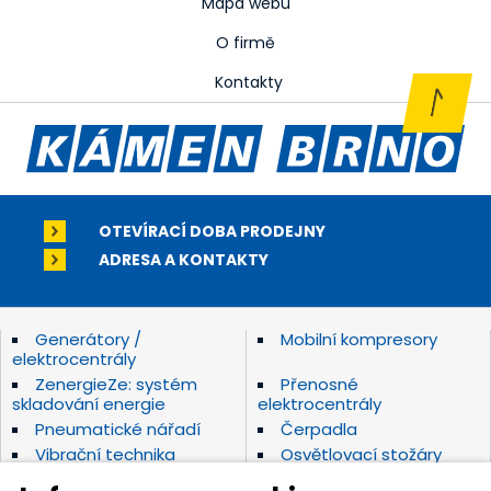
Mapa webu
O firmě
Kontakty
OTEVÍRACÍ DOBA PRODEJNY
ADRESA A KONTAKTY
Generátory /
Mobilní kompresory
elektrocentrály
ZenergieZe: systém
Přenosné
skladování energie
elektrocentrály
Pneumatické nářadí
Čerpadla
Vibrační technika
Osvětlovací stožáry
Elektrické nářadí Makita
Diamantové nástroje